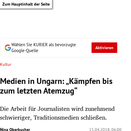
Zum Hauptinhalt der Seite
Wählen Sie KURIER als bevorzugte
Aktivieren
Google-Quelle
Kultur
Medien in Ungarn: „Kämpfen bis
zum letzten Atemzug“
Die Arbeit für Journalisten wird zunehmend
schwieriger, Traditionsmedien schließen.
tik Untermenü
Nina Oberbucher
15.04.2018, 06:00