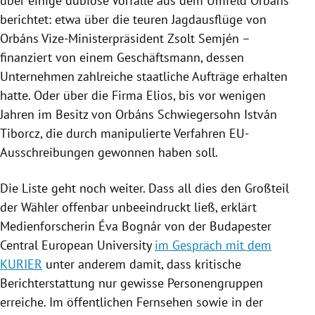
über einige dubiose Vorfälle aus dem Umfeld
Orbáns
berichtet: etwa über die teuren Jagdausflüge von
Orbáns
Vize-Ministerpräsident
Zsolt Semjén
–
finanziert von einem Geschäftsmann, dessen
Unternehmen zahlreiche staatliche Aufträge erhalten
hatte. Oder über die Firma Elios, bis vor wenigen
Jahren im Besitz von
Orbáns
Schwiegersohn István
Tiborcz, die durch manipulierte Verfahren EU-
Ausschreibungen gewonnen haben soll.
Die Liste geht noch weiter. Dass all dies den Großteil
der Wähler offenbar unbeeindruckt ließ, erklärt
Medienforscherin
Éva Bognár
von der Budapester
Central European University
im Gespräch mit dem
KURIER
unter anderem damit, dass kritische
Berichterstattung nur gewisse Personengruppen
erreiche. Im öffentlichen Fernsehen sowie in der