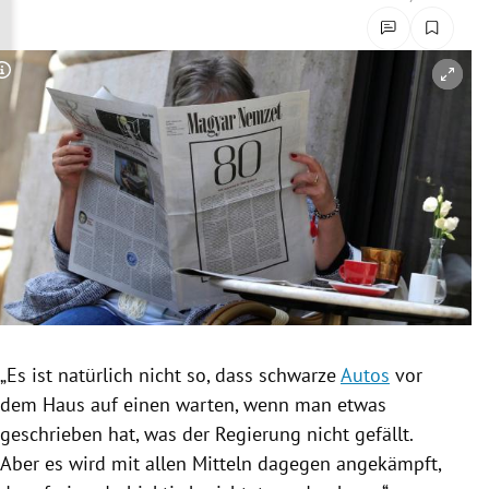
rreich Untermenü
rt Untermenü
Copyright-Hinweis öffnen/schließen
schaft Untermenü
s Untermenü
zeit Untermenü
undheit Untermenü
tur Untermenü
„Es ist natürlich nicht so, dass schwarze
Autos
vor
nung Untermenü
dem Haus auf einen warten, wenn man etwas
geschrieben hat, was der
Regierung
nicht gefällt.
lität Untermenü
Aber es wird mit allen Mitteln dagegen angekämpft,