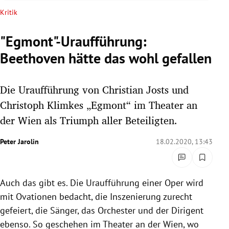
rreich Untermenü
Kritik
rt Untermenü
"Egmont"-Uraufführung:
Beethoven hätte das wohl gefallen
schaft Untermenü
s Untermenü
Die Uraufführung von Christian Josts und
Christoph Klimkes „Egmont“ im Theater an
zeit Untermenü
der Wien als Triumph aller Beteiligten.
undheit Untermenü
Peter Jarolin
18.02.2020, 13:43
tur Untermenü
Auch das gibt es. Die
Uraufführung
einer Oper wird
nung Untermenü
mit Ovationen bedacht, die Inszenierung zurecht
lität Untermenü
gefeiert, die Sänger, das Orchester und der Dirigent
ebenso. So geschehen im
Theater an der Wien
, wo