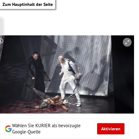
Zum Hauptinhalt der Seite
Copyright-Hinweis öffnen/schließen
Wählen Sie KURIER als bevorzugte
Aktivieren
tik Untermenü
Google-Quelle