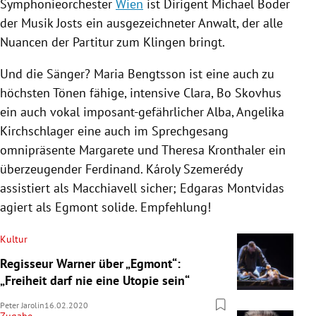
Symphonieorchester
Wien
ist Dirigent
Michael Boder
der Musik
Josts
ein ausgezeichneter Anwalt, der alle
Nuancen der Partitur zum Klingen bringt.
Und die Sänger?
Maria Bengtsson
ist eine auch zu
höchsten Tönen fähige, intensive Clara,
Bo Skovhus
ein auch vokal imposant-gefährlicher Alba,
Angelika
Kirchschlager
eine auch im Sprechgesang
omnipräsente Margarete und
Theresa Kronthaler
ein
überzeugender Ferdinand. Károly Szemerédy
assistiert als Macchiavell sicher; Edgaras Montvidas
agiert als Egmont solide. Empfehlung!
Kultur
Regisseur Warner über „Egmont“:
„Freiheit darf nie eine Utopie sein“
Peter Jarolin
16.02.2020
Zugabe