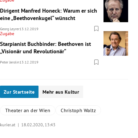
Dirigent Manfred Honeck: Warum er sich
eine „Beethovenkugel“ wünscht
Georg Leyrer
13.12.2019
Zugabe
Starpianist Buchbinder: Beethoven ist
„Visionär und Revolutionär“
Peter Jarolin
13.12.2019
Zur Startseite
Mehr aus Kultur
Theater an der Wien
Christoph Waltz
kurier.at |
18.02.2020, 13:43