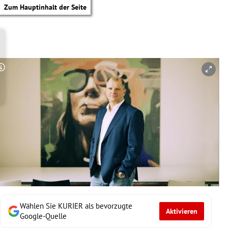
Zum Hauptinhalt der Seite
Copyright-Hinweis öffnen/schließen
Wählen Sie KURIER als bevorzugte
Aktivieren
tik Untermenü
Google-Quelle