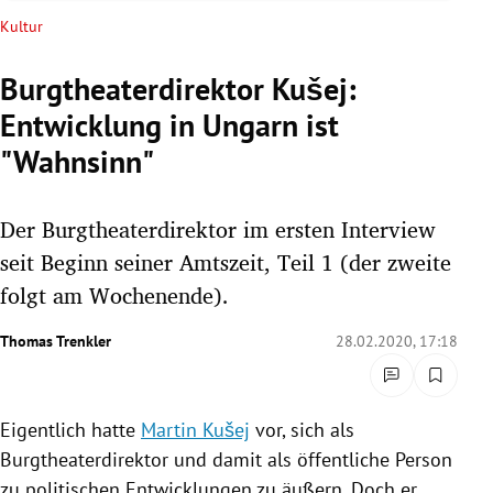
rreich Untermenü
Kultur
rt Untermenü
Burgtheaterdirektor Kušej:
Entwicklung in Ungarn ist
schaft Untermenü
"Wahnsinn"
s Untermenü
Der Burgtheaterdirektor im ersten Interview
zeit Untermenü
seit Beginn seiner Amtszeit, Teil 1 (der zweite
undheit Untermenü
folgt am Wochenende).
tur Untermenü
Thomas Trenkler
28.02.2020, 17:18
nung Untermenü
Eigentlich hatte
Martin Kušej
vor, sich als
lität Untermenü
Burgtheaterdirektor und damit als öffentliche Person
zu politischen Entwicklungen zu äußern. Doch er