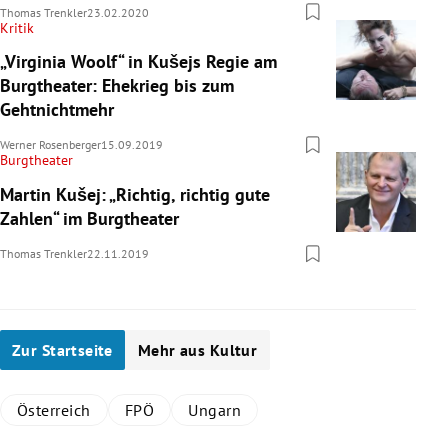
Thomas Trenkler
23.02.2020
Kritik
„Virginia Woolf“ in Kušejs Regie am
Burgtheater: Ehekrieg bis zum
Gehtnichtmehr
Werner Rosenberger
15.09.2019
Burgtheater
Martin Kušej: „Richtig, richtig gute
Zahlen“ im Burgtheater
Thomas Trenkler
22.11.2019
Zur Startseite
Mehr aus Kultur
Österreich
FPÖ
Ungarn