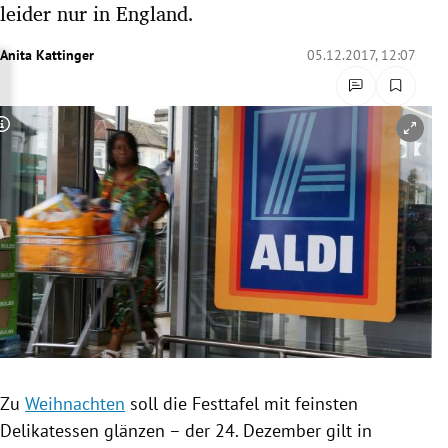
leider nur in England.
rreich Untermenü
Anita Kattinger
05.12.2017, 12:07
rt Untermenü
schaft Untermenü
Copyright-Hinweis öffnen/schließen
s Untermenü
zeit Untermenü
undheit Untermenü
tur Untermenü
nung Untermenü
Zu
Weihnachten
soll die
Festtafel
mit feinsten
lität Untermenü
Delikatessen glänzen – der 24. Dezember gilt in