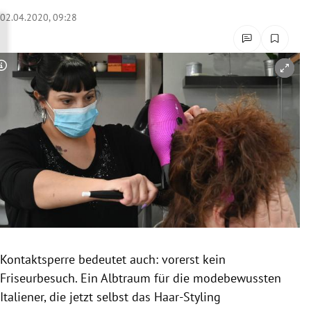
rreich Untermenü
02.04.2020, 09:28
rt Untermenü
Copyright-Hinweis öffnen/schließen
schaft Untermenü
s Untermenü
zeit Untermenü
undheit Untermenü
tur Untermenü
nung Untermenü
Kontaktsperre
bedeutet auch: vorerst kein
Friseurbesuch
. Ein Albtraum für die modebewussten
lität Untermenü
Italiener
, die jetzt selbst das Haar-Styling