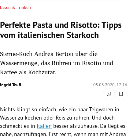
rreich Untermenü
Essen & Trinken
rt Untermenü
Perfekte Pasta und Risotto: Tipps
vom italienischen Starkoch
schaft Untermenü
s Untermenü
Sterne-Koch Andrea Berton über die
Wassermenge, das Rühren im Risotto und
zeit Untermenü
Kaffee als Kochzutat.
undheit Untermenü
Ingrid Teufl
05.03.2020, 17:16
tur Untermenü
Nichts klingt so einfach, wie ein paar Teigwaren in
nung Untermenü
Wasser zu kochen oder Reis zu rühren. Und doch
lität Untermenü
schmeckt es in
Italien
besser als zuhause. Da liegt es
nahe, nachzufragen. Erst recht, wenn man mit
Andrea