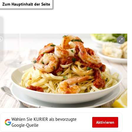
Zum Hauptinhalt der Seite
Copyright-Hinweis öffnen/schließen
Wählen Sie KURIER als bevorzugte
Aktivieren
tik Untermenü
Google-Quelle