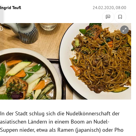
rreich Untermenü
Ingrid Teufl
24.02.2020, 08:00
rt Untermenü
Copyright-Hinweis öffnen/schließen
schaft Untermenü
s Untermenü
zeit Untermenü
undheit Untermenü
tur Untermenü
nung Untermenü
In der Stadt schlug sich die
Nudelkönnerschaft
der
asiatischen Ländern in einem Boom an Nudel-
lität Untermenü
Suppen nieder, etwa als Ramen (japanisch) oder Pho