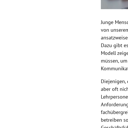
Junge Mensc
von unserem
ansatzweise 
Dazu gibt e
Modell zeig
müssen, um 
Kommunikati
Diejenigen,
aber oft nic
Lehrpersone
Anforderung
fachübergre
betreiben s
Geschäftsfüh