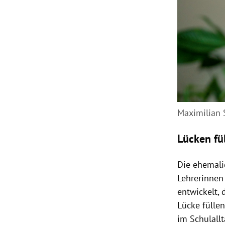
Maximilian 
Lücken fü
Die ehemali
Lehrerinnen
entwickelt,
Lücke fülle
im Schulall