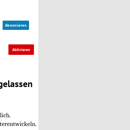
n
Abonnieren
Aktivieren
ngelassen
lich.
iterentwickeln.