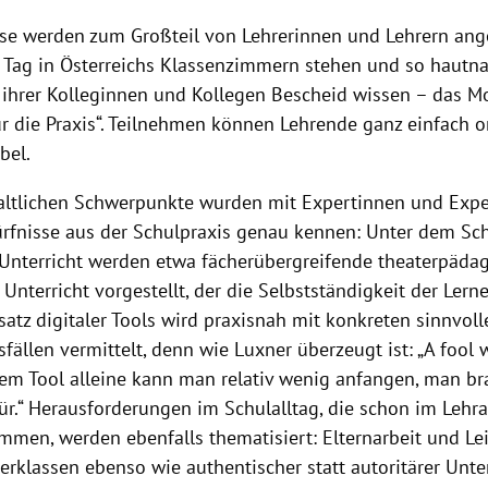
rse werden zum Großteil von Lehrerinnen und Lehrern ang
n Tag in Österreichs Klassenzimmern stehen und so hautna
 ihrer Kolleginnen und Kollegen Bescheid wissen – das Mo
ür die Praxis“. Teilnehmen können Lehrende ganz einfach on
ibel.
haltlichen Schwerpunkte wurden mit Expertinnen und Exper
ürfnisse aus der Schulpraxis genau kennen: Unter dem Sc
 Unterricht werden etwa fächerübergreifende theaterpäda
 Unterricht vorgestellt, der die Selbstständigkeit der Ler
nsatz digitaler Tools wird praxisnah mit konkreten sinnvol
llen vermittelt, denn wie Luxner überzeugt ist: „A fool wit
 dem Tool alleine kann man relativ wenig anfangen, man br
ür.“ Herausforderungen im Schulalltag, die schon im Leh
men, werden ebenfalls thematisiert: Elternarbeit und Le
rklassen ebenso wie authentischer statt autoritärer Unter