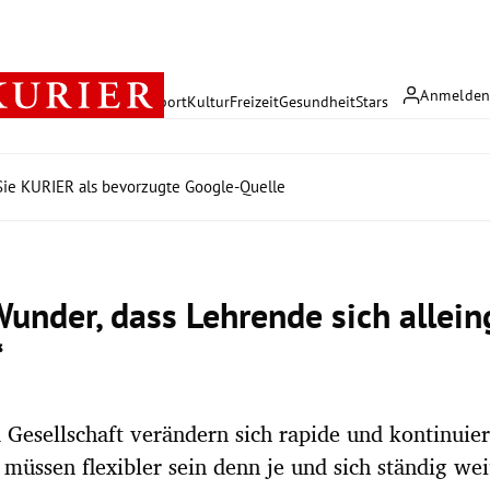
Anmelde
rreich
Politik
Wirtschaft
Sport
Kultur
Freizeit
Gesundheit
Stars
ie KURIER als bevorzugte Google-Quelle
Wunder, dass Lehrende sich allei
“
 Gesellschaft verändern sich rapide und kontinuier
 müssen flexibler sein denn je und sich ständig we