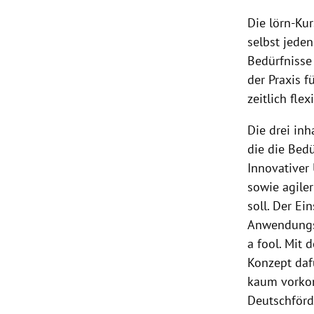
Die lörn-Ku
selbst jede
Bedürfnisse
der Praxis f
zeitlich flex
Die drei in
die die Bed
Innovativer
sowie agiler
soll. Der Ei
Anwendungsfä
a fool. Mit
Konzept daf
kaum vorkom
Deutschförde