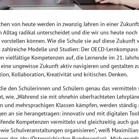
hen von heute werden in zwanzig Jahren in einer Zukunft 
 Alltag radikal unterscheidet und die wir uns heute noch
vorstellen können. Wie die Schule sie auf diese Zukunft v
s zahlreiche Modelle und Studien: Der OECD-Lernkompass
en vielfältige Kompetenzen auf, die Lernende im 21. Jahr
eine ungewisse Zukunft aktiv navigieren und gestalten 
on, Kollaboration, Kreativität und kritisches Denken.
 die den Schülerinnen und Schülern genau das vermitteln 
ht, wie. „Während sie mit ohnehin überfrachteten Lehrplä
n und mehrsprachigen Klassen kämpfen, werden ständig
en an sie herangetragen: innovativ und mit digitalen Tool
ifende Kompetenzen vermitteln und gleichzeitig auch gute
owie Schulveranstaltungen organisieren“, weiß Maximilian
rer des öbv (Österreichischer Bundesverlag). „Mich wunder