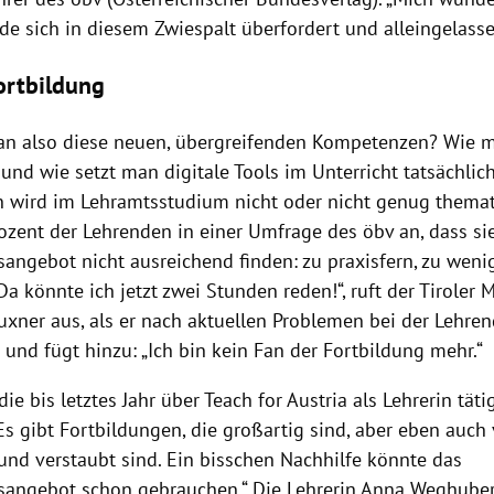
de sich in diesem Zwiespalt überfordert und alleingelasse
ortbildung
an also diese neuen, übergreifenden Kompetenzen? Wie 
 und wie setzt man digitale Tools im Unterricht tatsächlich
n wird im Lehramtsstudium nicht oder nicht genug themat
ozent der Lehrenden in einer Umfrage des öbv an, dass s
angebot nicht ausreichend finden: zu praxisfern, zu wenig
„Da könnte ich jetzt zwei Stunden reden!“, ruft der Tiroler 
Luxner aus, als er nach aktuellen Problemen bei der Lehre
 und fügt hinzu: „Ich bin kein Fan der Fortbildung mehr.“
die bis letztes Jahr über Teach for Austria als Lehrerin täti
s gibt Fortbildungen, die großartig sind, aber eben auch v
 und verstaubt sind. Ein bisschen Nachhilfe könnte das
sangebot schon gebrauchen.“ Die Lehrerin Anna Weghube