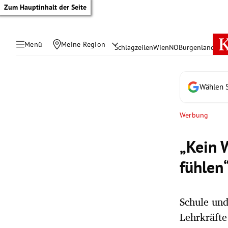
Zum Hauptinhalt der Seite
Menü
Meine Region
Schlagzeilen
Wien
NÖ
Burgenland
Öste
Wählen S
Werbung
„Kein 
fühlen
Schule und
tik Untermenü
Lehrkräfte
rreich Untermenü