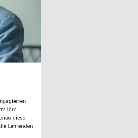
engagierten
rm lörn
genau diese
 die Lehrenden