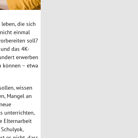
leben, die sich
 nicht einmal
orbereiten soll?
 und das 4K-
hundert erwerben
zu können – etwa
sollen, wissen
nen, Mangel an
 neue
s unterrichten,
 Elternarbeit
 Schulyok,
t es nicht, dass