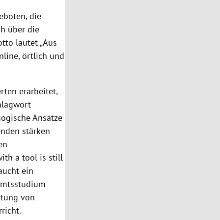
eboten, die
h über die
tto lautet „Aus
line, örtlich und
ten erarbeitet,
hlagwort
gogische Ansätze
nenden stärken
len
h a tool is still
aucht ein
ramtsstudium
itung von
richt.