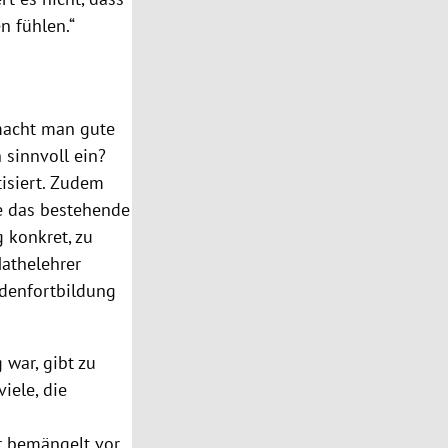
n fühlen.“
macht man gute
 sinnvoll ein?
isiert. Zudem
ie das bestehende
 konkret, zu
Mathelehrer
ndenfortbildung
g war, gibt zu
iele, die
r bemängelt vor