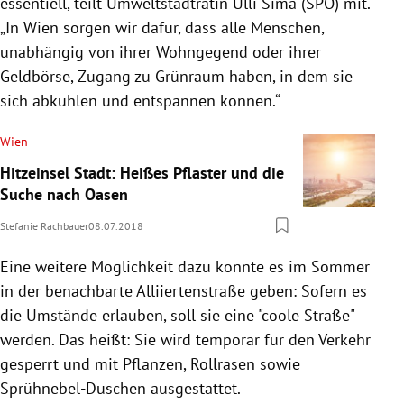
essentiell, teilt Umweltstadträtin
Ulli Sima
(
SPÖ
) mit.
„In
Wien
sorgen wir dafür, dass alle Menschen,
unabhängig von ihrer Wohngegend oder ihrer
Geldbörse, Zugang zu Grünraum haben, in dem sie
sich abkühlen und entspannen können.“
Wien
Hitzeinsel Stadt: Heißes Pflaster und die
Suche nach Oasen
Stefanie Rachbauer
08.07.2018
Eine weitere Möglichkeit dazu könnte es im Sommer
in der benachbarte Alliiertenstraße geben: Sofern es
die Umstände erlauben, soll sie eine "coole Straße"
werden. Das heißt: Sie wird temporär für den Verkehr
gesperrt und mit
Pflanzen, Rollrasen sowie
Sprühnebel-Duschen ausgestattet.