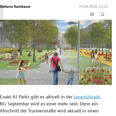
rreich Untermenü
Stefanie Rachbauer
24.04.2020, 15:12
rt Untermenü
Copyright-Hinweis öffnen/schließen
schaft Untermenü
s Untermenü
zeit Untermenü
undheit Untermenü
tur Untermenü
nung Untermenü
Exakt 42 Parks gibt es aktuell in der
Leopoldstadt
.
Bis September wird es einer mehr sein. Denn ein
lität Untermenü
Abschnitt der Trunnerstraße wird aktuell in einen