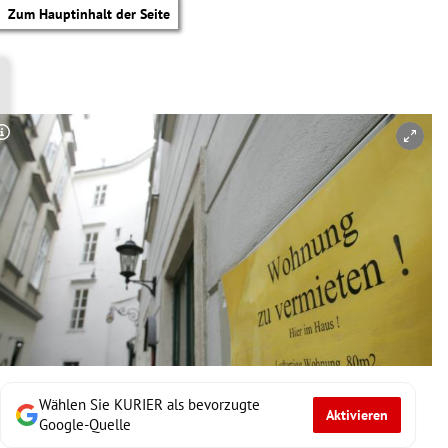
Zum Hauptinhalt der Seite
Copyright-Hinweis öffnen/schließen
Wählen Sie KURIER als bevorzugte
Aktivieren
tik Untermenü
Google-Quelle