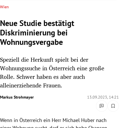
rreich Untermenü
Wien
rt Untermenü
Neue Studie bestätigt
Diskriminierung bei
schaft Untermenü
Wohnungsvergabe
s Untermenü
Speziell die Herkunft spielt bei der
zeit Untermenü
Wohnungssuche in Österreich eine große
undheit Untermenü
Rolle. Schwer haben es aber auch
alleinerziehende Frauen.
tur Untermenü
Markus Strohmayer
13.09.2023, 14:21
nung Untermenü
lität Untermenü
Wenn in Österreich ein Herr Michael Huber nach
einer Wohnung sucht, darf er sich hohe Chancen