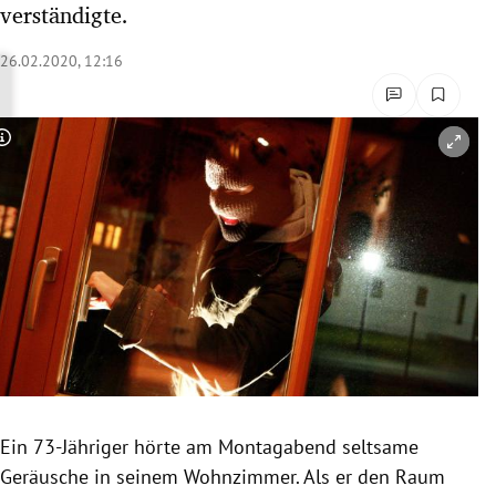
verständigte.
rreich Untermenü
26.02.2020, 12:16
rt Untermenü
schaft Untermenü
Copyright-Hinweis öffnen/schließen
s Untermenü
zeit Untermenü
undheit Untermenü
tur Untermenü
nung Untermenü
Ein 73-Jähriger hörte am Montagabend seltsame
lität Untermenü
Geräusche in seinem Wohnzimmer. Als er den Raum