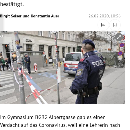
bestätigt.
rreich Untermenü
Birgit Seiser
und
Konstantin Auer
26.02.2020, 10:56
rt Untermenü
schaft Untermenü
Copyright-Hinweis öffnen/schließen
s Untermenü
zeit Untermenü
undheit Untermenü
tur Untermenü
nung Untermenü
Im Gymnasium BGRG
Albertgasse
gab es einen
lität Untermenü
Verdacht auf das
Coronavirus
, weil eine Lehrerin nach