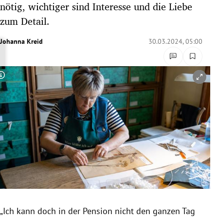
nötig, wichtiger sind Interesse und die Liebe
rreich Untermenü
zum Detail.
rt Untermenü
Johanna Kreid
30.03.2024, 05:00
schaft Untermenü
Copyright-Hinweis öffnen/schließen
s Untermenü
zeit Untermenü
undheit Untermenü
tur Untermenü
nung Untermenü
lität Untermenü
„Ich kann doch in der Pension nicht den ganzen Tag