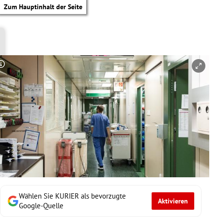
Zum Hauptinhalt der Seite
Copyright-Hinweis öffnen/schließen
Wählen Sie KURIER als bevorzugte
Aktivieren
tik Untermenü
Google-Quelle