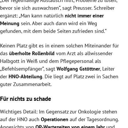
„Der regelmäßige Austausch hilft, Probleme zu lösen,
bevor sie sich auswachsen“, sagt Preusser. Schreiber
ergänzt: „Man kann natürlich
nicht immer einer
Meinung
sein. Aber auch dann wird ein Weg
gefunden, mit dem beide Seiten zufrieden sind.“
Keinen Platz gibt es in einem solchen Miteinander für
das
überholte Rollenbild
vom Arzt als allwissender
Halbgott in Weiß und dem Pflegepersonal als
„Befehlsempfänger“, sagt
Wolfgang Gstöttner
, Leiter
der
HNO-Abteilung
. Die liegt auf Platz zwei in Sachen
guter Zusammenarbeit.
Für nichts zu schade
Wichtiges Detail: Im Gegensatz zur Onkologie stehen
auf der HNO auch
Operationen
auf der Tagesordnung.
Angesichts von
OP-Wartezeiten von einem Jahr
und