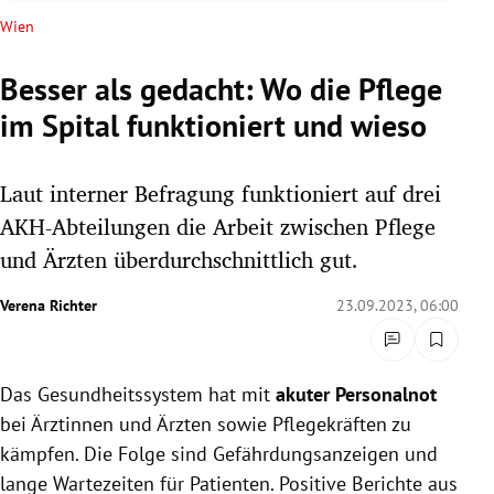
rreich Untermenü
Wien
rt Untermenü
Besser als gedacht: Wo die Pflege
im Spital funktioniert und wieso
schaft Untermenü
s Untermenü
Laut interner Befragung funktioniert auf drei
AKH-Abteilungen die Arbeit zwischen Pflege
zeit Untermenü
und Ärzten überdurchschnittlich gut.
undheit Untermenü
Verena Richter
23.09.2023, 06:00
tur Untermenü
Das Gesundheitssystem hat mit
akuter Personalnot
nung Untermenü
bei Ärztinnen und Ärzten sowie Pflegekräften zu
lität Untermenü
kämpfen. Die Folge sind Gefährdungsanzeigen und
lange Wartezeiten für Patienten. Positive Berichte aus