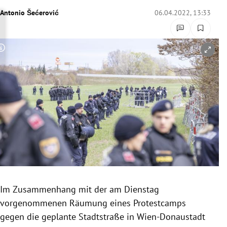
rreich Untermenü
Antonio Šećerović
06.04.2022, 13:33
rt Untermenü
Copyright-Hinweis öffnen/schließen
schaft Untermenü
s Untermenü
zeit Untermenü
undheit Untermenü
tur Untermenü
nung Untermenü
Im Zusammenhang mit der am Dienstag
vorgenommenen Räumung eines Protestcamps
lität Untermenü
gegen die geplante Stadtstraße in Wien-Donaustadt