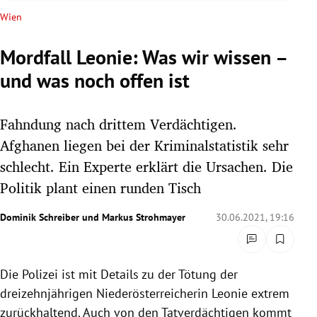
rreich Untermenü
Wien
rt Untermenü
Mordfall Leonie: Was wir wissen –
und was noch offen ist
schaft Untermenü
s Untermenü
Fahndung nach drittem Verdächtigen.
Afghanen liegen bei der Kriminalstatistik sehr
zeit Untermenü
schlecht. Ein Experte erklärt die Ursachen. Die
Politik plant einen runden Tisch
undheit Untermenü
Dominik Schreiber
und
Markus Strohmayer
30.06.2021, 19:16
tur Untermenü
nung Untermenü
Die Polizei ist mit Details zu der Tötung der
lität Untermenü
dreizehnjährigen Niederösterreicherin Leonie extrem
zurückhaltend. Auch von den Tatverdächtigen kommt