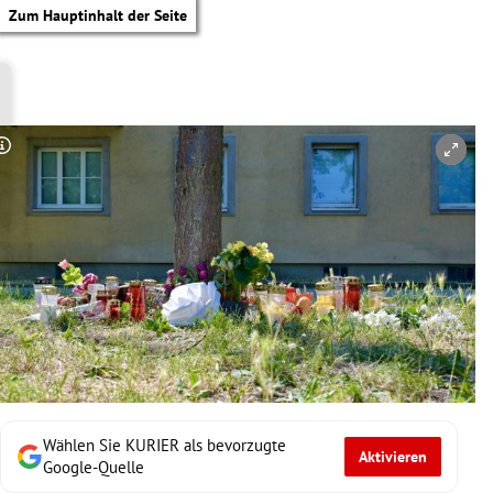
Zum Hauptinhalt der Seite
Copyright-Hinweis öffnen/schließen
Wählen Sie KURIER als bevorzugte
Aktivieren
tik Untermenü
Google-Quelle