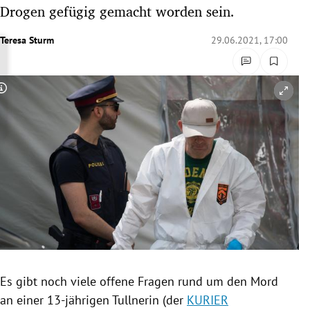
Drogen gefügig gemacht worden sein.
rreich Untermenü
Teresa Sturm
29.06.2021, 17:00
rt Untermenü
schaft Untermenü
Copyright-Hinweis öffnen/schließen
s Untermenü
zeit Untermenü
undheit Untermenü
tur Untermenü
nung Untermenü
lität Untermenü
Es gibt noch viele offene Fragen rund um den Mord
an einer 13-jährigen Tullnerin (der
KURIER