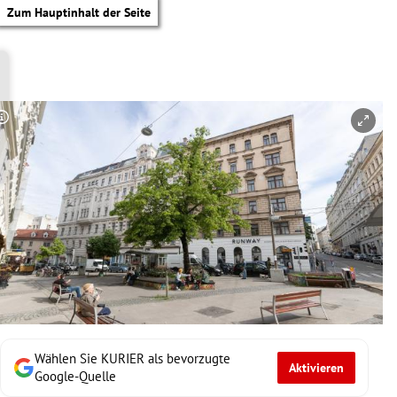
Zum Hauptinhalt der Seite
Copyright-Hinweis öffnen/schließen
Wählen Sie KURIER als bevorzugte
Aktivieren
tik Untermenü
Google-Quelle