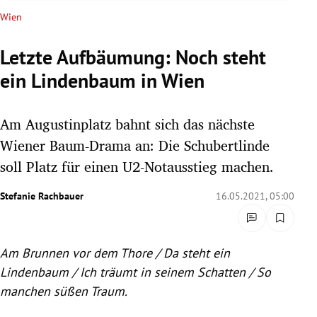
rreich Untermenü
Wien
rt Untermenü
Letzte Aufbäumung: Noch steht
ein Lindenbaum in Wien
schaft Untermenü
s Untermenü
Am Augustinplatz bahnt sich das nächste
Wiener Baum-Drama an: Die Schubertlinde
zeit Untermenü
soll Platz für einen U2-Notausstieg machen.
undheit Untermenü
Stefanie Rachbauer
16.05.2021, 05:00
tur Untermenü
Am Brunnen vor dem Thore / Da steht ein
nung Untermenü
Lindenbaum / Ich träumt in seinem Schatten / So
lität Untermenü
manchen süßen Traum.