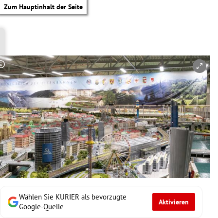
Zum Hauptinhalt der Seite
Copyright-Hinweis öffnen/schließen
Wählen Sie KURIER als bevorzugte
Aktivieren
tik Untermenü
Google-Quelle