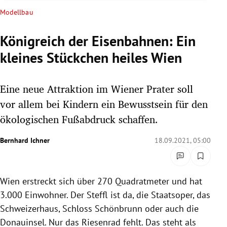
rreich Untermenü
Modellbau
rt Untermenü
Königreich der Eisenbahnen: Ein
kleines Stückchen heiles Wien
schaft Untermenü
s Untermenü
Eine neue Attraktion im Wiener Prater soll
vor allem bei Kindern ein Bewusstsein für den
zeit Untermenü
ökologischen Fußabdruck schaffen.
undheit Untermenü
Bernhard Ichner
18.09.2021, 05:00
tur Untermenü
Wien erstreckt sich über 270 Quadratmeter und hat
nung Untermenü
3.000 Einwohner. Der Steffl ist da, die Staatsoper, das
lität Untermenü
Schweizerhaus, Schloss Schönbrunn oder auch die
Donauinsel. Nur das Riesenrad fehlt. Das steht als