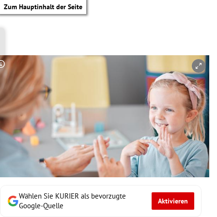
Zum Hauptinhalt der Seite
Copyright-Hinweis öffnen/schließen
Wählen Sie KURIER als bevorzugte
Aktivieren
tik Untermenü
Google-Quelle