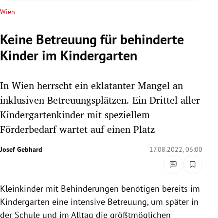
rreich Untermenü
Wien
rt Untermenü
Keine Betreuung für behinderte
Kinder im Kindergarten
schaft Untermenü
s Untermenü
In Wien herrscht ein eklatanter Mangel an
inklusiven Betreuungsplätzen. Ein Drittel aller
zeit Untermenü
Kindergartenkinder mit speziellem
Förderbedarf wartet auf einen Platz
undheit Untermenü
Josef Gebhard
17.08.2022, 06:00
tur Untermenü
nung Untermenü
Kleinkinder mit Behinderungen benötigen bereits im
lität Untermenü
Kindergarten eine intensive Betreuung, um später in
der Schule und im Alltag die größtmöglichen