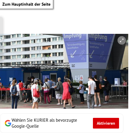
Zum Hauptinhalt der Seite
Copyright-Hinweis öffnen/schließen
Wählen Sie KURIER als bevorzugte
Aktivieren
tik Untermenü
Google-Quelle