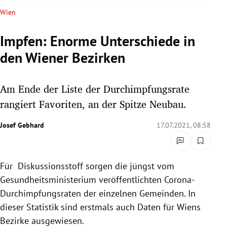
rreich Untermenü
Wien
rt Untermenü
Impfen: Enorme Unterschiede in
den Wiener Bezirken
schaft Untermenü
s Untermenü
Am Ende der Liste der Durchimpfungsrate
rangiert Favoriten, an der Spitze Neubau.
zeit Untermenü
Josef Gebhard
17.07.2021, 08:58
undheit Untermenü
tur Untermenü
Für Diskussionsstoff sorgen die jüngst vom
Gesundheitsministerium veröffentlichten Corona-
nung Untermenü
Durchimpfungsraten der einzelnen Gemeinden. In
lität Untermenü
dieser Statistik sind erstmals auch Daten für Wiens
Bezirke ausgewiesen.