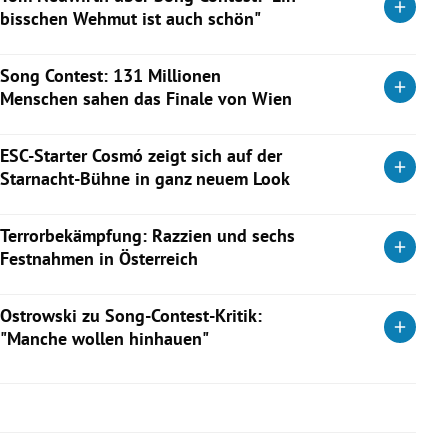
bisschen Wehmut ist auch schön"
Tom Neuwirth hat Conchita nicht ganz hinter sich gelassen.
Song Contest: 131 Millionen
Jetzt ist er aber in der „Fledermaus“ zu sehen. Und er spricht
Menschen sahen das Finale von Wien
im KURIER-Interview über diesen einen Moment beim ESC
2026.
Angesichts boykottierender Länder kam es zu einem
ESC-Starter Cosmó zeigt sich auf der
Rückgang im Vergleich zum Vorjahr.
Weiterlesen
Starnacht-Bühne in ganz neuem Look
Weiterlesen
Nach dem Eurovision Song Contest möchte der Sänger ein
Terrorbekämpfung: Razzien und sechs
neues Kapitel aufschlagen.
Festnahmen in Österreich
Weiterlesen
Der Verfassungsschutz führte österreichweit Aktionen gegen
Ostrowski zu Song-Contest-Kritik:
den islamistischen Extremismus und Terrorismus durch. Der
"Manche wollen hinhauen"
jüngste Verdächtige ist 14 Jahre alt.
Michael Ostrowski im Interview über internationale Kritik an
Weiterlesen
seiner ESC-Moderation, über eingeschränkte Kreativität und
Missverständnisse.