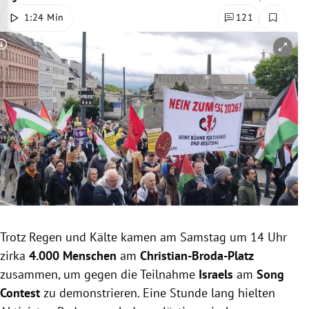
rreich Untermenü
1:24 Min
121
rt Untermenü
Copyright-Hinweis öffnen/schließen
schaft Untermenü
s Untermenü
zeit Untermenü
undheit Untermenü
tur Untermenü
Trotz Regen und Kälte kamen am Samstag um 14 Uhr
nung Untermenü
zirka
4.000 Menschen
am
Christian-Broda-Platz
zusammen, um gegen die Teilnahme
Israels
am
Song
lität Untermenü
Contest
zu demonstrieren. Eine Stunde lang hielten