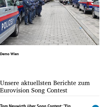
Demo Wien
Dem
Slide 1 von 7
Unsere aktuellsten Berichte zum
Eurovision Song Contest
Tom Neuwirth über Song Contest: "Ein