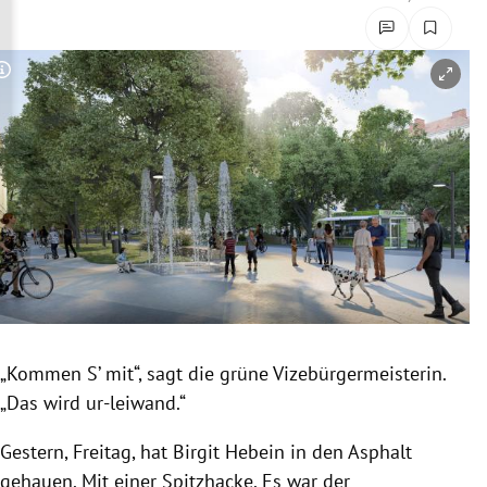
rreich Untermenü
rt Untermenü
Copyright-Hinweis öffnen/schließen
schaft Untermenü
s Untermenü
zeit Untermenü
undheit Untermenü
tur Untermenü
„Kommen S’ mit“, sagt die grüne Vizebürgermeisterin.
nung Untermenü
„Das wird ur-leiwand.“
lität Untermenü
Gestern, Freitag, hat Birgit Hebein in den Asphalt
gehauen. Mit einer Spitzhacke. Es war der