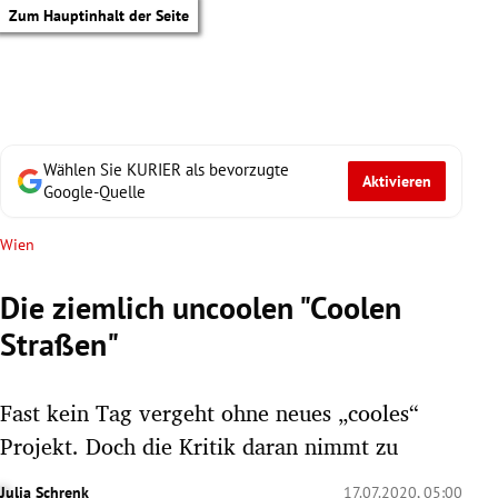
Zum Hauptinhalt der Seite
Wählen Sie KURIER als bevorzugte
Aktivieren
Google-Quelle
Wien
Die ziemlich uncoolen "Coolen
Straßen"
Fast kein Tag vergeht ohne neues „cooles“
Projekt. Doch die Kritik daran nimmt zu
tik Untermenü
Julia Schrenk
17.07.2020, 05:00