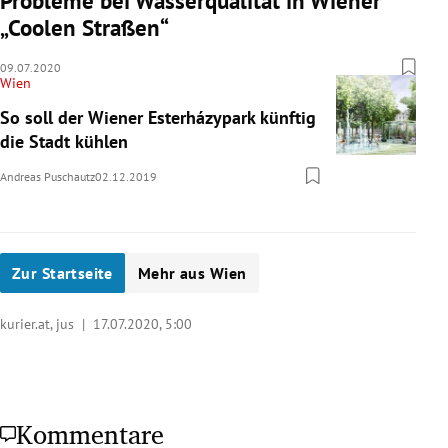
Probleme bei Wasserqualität in Wiener
„Coolen Straßen“
09.07.2020
Wien
So soll der Wiener Esterházypark künftig
die Stadt kühlen
Andreas Puschautz
02.12.2019
Zur Startseite
Mehr aus Wien
kurier.at, jus |
17.07.2020, 5:00
Kommentare