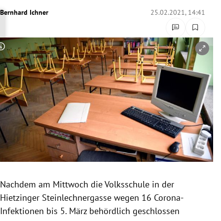
rreich Untermenü
Bernhard Ichner
25.02.2021, 14:41
rt Untermenü
Copyright-Hinweis öffnen/schließen
schaft Untermenü
s Untermenü
zeit Untermenü
undheit Untermenü
tur Untermenü
nung Untermenü
Nachdem am Mittwoch die Volksschule in der
Hietzinger Steinlechnergasse wegen 16 Corona-
lität Untermenü
Infektionen bis 5. März behördlich geschlossen