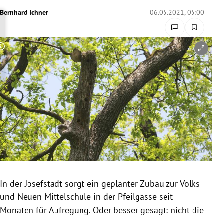
rreich Untermenü
Bernhard Ichner
06.05.2021, 05:00
rt Untermenü
Copyright-Hinweis öffnen/schließen
schaft Untermenü
s Untermenü
zeit Untermenü
undheit Untermenü
tur Untermenü
nung Untermenü
In der Josefstadt sorgt ein geplanter Zubau zur Volks-
und Neuen Mittelschule in der Pfeilgasse seit
lität Untermenü
Monaten für Aufregung. Oder besser gesagt: nicht die