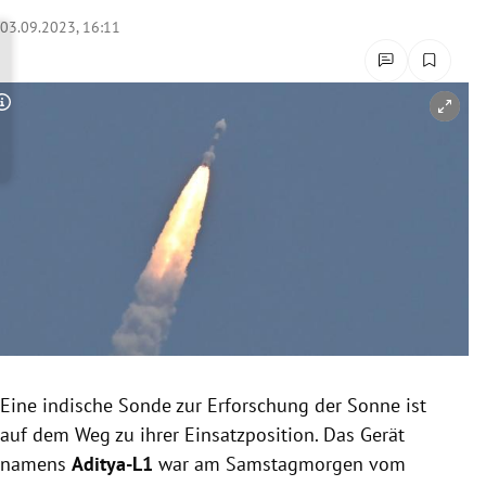
rreich Untermenü
03.09.2023, 16:11
rt Untermenü
Copyright-Hinweis öffnen/schließen
schaft Untermenü
s Untermenü
zeit Untermenü
undheit Untermenü
tur Untermenü
nung Untermenü
Eine indische Sonde zur Erforschung der Sonne ist
auf dem Weg zu ihrer Einsatzposition. Das Gerät
lität Untermenü
namens
Aditya-L1
war am Samstagmorgen vom