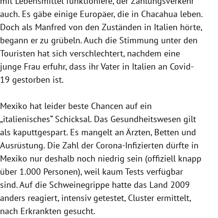
mit
Lebensmittel
funktioniere, der Zahlungsverkehr
auch. Es gäbe einige Europäer, die in
Chacahua
leben.
Doch als Manfred von den Zuständen in
Italien
hörte,
begann er zu grübeln. Auch die Stimmung unter den
Touristen hat sich verschlechtert, nachdem eine
junge Frau erfuhr, dass ihr Vater in
Italien
an Covid-
19 gestorben ist.
Mexiko
hat leider beste Chancen auf ein
„italienisches“ Schicksal. Das Gesundheitswesen gilt
als kaputtgespart. Es mangelt an Ärzten, Betten und
Ausrüstung. Die Zahl der Corona-Infizierten dürfte in
Mexiko
nur deshalb noch niedrig sein (offiziell knapp
über 1.000 Personen), weil kaum Tests verfügbar
sind. Auf die
Schweinegrippe
hatte das Land 2009
anders reagiert, intensiv getestet, Cluster ermittelt,
nach Erkrankten gesucht.