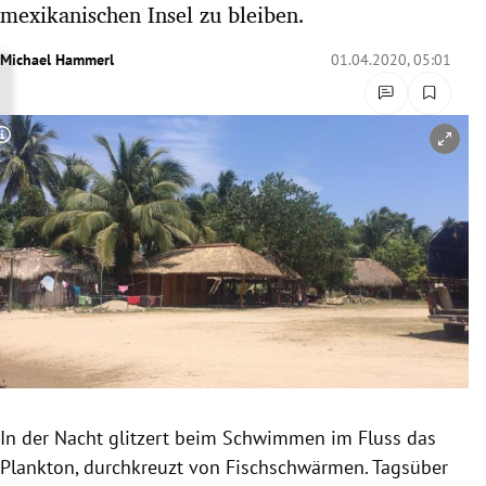
mexikanischen Insel zu bleiben.
rreich Untermenü
Michael Hammerl
01.04.2020, 05:01
rt Untermenü
schaft Untermenü
Copyright-Hinweis öffnen/schließen
s Untermenü
zeit Untermenü
undheit Untermenü
tur Untermenü
nung Untermenü
In der Nacht glitzert beim Schwimmen im Fluss das
lität Untermenü
Plankton, durchkreuzt von Fischschwärmen. Tagsüber