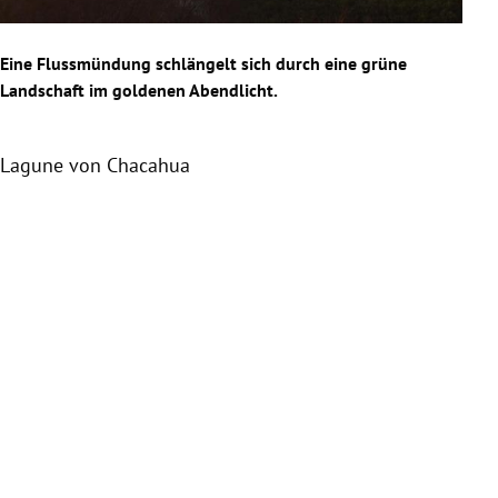
Eine Flussmündung schlängelt sich durch eine grüne
Blic
Landschaft im goldenen Abendlicht.
ins 
Lagune von
Chacahua
Lag
Slide 1 von 5