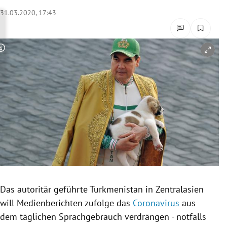
rreich Untermenü
31.03.2020, 17:43
rt Untermenü
Copyright-Hinweis öffnen/schließen
schaft Untermenü
s Untermenü
zeit Untermenü
undheit Untermenü
tur Untermenü
nung Untermenü
Das autoritär geführte
Turkmenistan
in
Zentralasien
will Medienberichten zufolge das
Coronavirus
aus
lität Untermenü
dem täglichen Sprachgebrauch verdrängen - notfalls