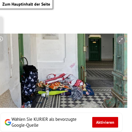
Zum Hauptinhalt der Seite
Copyright-Hinweis öffnen/schließen
Wählen Sie KURIER als bevorzugte
Aktivieren
tik Untermenü
Google-Quelle