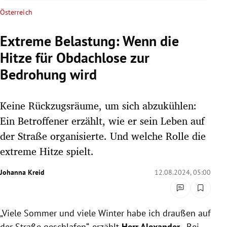
rreich Untermenü
Österreich
rt Untermenü
Extreme Belastung: Wenn die
Hitze für Obdachlose zur
schaft Untermenü
Bedrohung wird
s Untermenü
Keine Rückzugsräume, um sich abzukühlen:
zeit Untermenü
Ein Betroffener erzählt, wie er sein Leben auf
undheit Untermenü
der Straße organisierte. Und welche Rolle die
extreme Hitze spielt.
tur Untermenü
Johanna Kreid
12.08.2024, 05:00
nung Untermenü
lität Untermenü
„Viele Sommer und viele Winter habe ich draußen auf
der Straße geschlafen“, erzählt
Herr Alexander
. „Bei