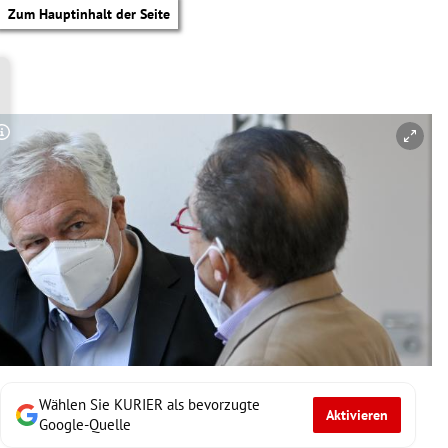
Zum Hauptinhalt der Seite
Copyright-Hinweis öffnen/schließen
Wählen Sie KURIER als bevorzugte
Aktivieren
tik Untermenü
Google-Quelle