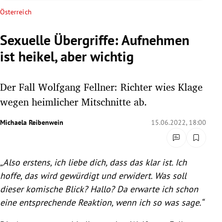
rreich Untermenü
Österreich
rt Untermenü
Sexuelle Übergriffe: Aufnehmen
ist heikel, aber wichtig
schaft Untermenü
s Untermenü
Der Fall Wolfgang Fellner: Richter wies Klage
wegen heimlicher Mitschnitte ab.
zeit Untermenü
Michaela Reibenwein
15.06.2022, 18:00
undheit Untermenü
tur Untermenü
„Also erstens, ich liebe dich, dass das klar ist. Ich
hoffe, das wird gewürdigt und erwidert. Was soll
nung Untermenü
dieser komische Blick? Hallo? Da erwarte ich schon
lität Untermenü
eine entsprechende Reaktion, wenn ich so was sage.“