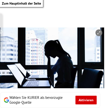
Zum Hauptinhalt der Seite
Copyright-Hinweis öffnen/schließen
Wählen Sie KURIER als bevorzugte
Aktivieren
tik Untermenü
Google-Quelle