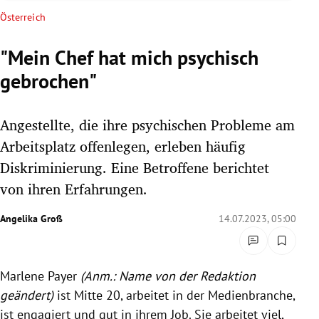
rreich Untermenü
Österreich
rt Untermenü
"Mein Chef hat mich psychisch
gebrochen"
schaft Untermenü
s Untermenü
Angestellte, die ihre psychischen Probleme am
Arbeitsplatz offenlegen, erleben häufig
zeit Untermenü
Diskriminierung. Eine Betroffene berichtet
von ihren Erfahrungen.
undheit Untermenü
Angelika Groß
14.07.2023, 05:00
tur Untermenü
nung Untermenü
Marlene Payer
(Anm.: Name von der Redaktion
lität Untermenü
geändert)
ist Mitte 20, arbeitet in der Medienbranche,
ist engagiert und gut in ihrem Job. Sie arbeitet viel,