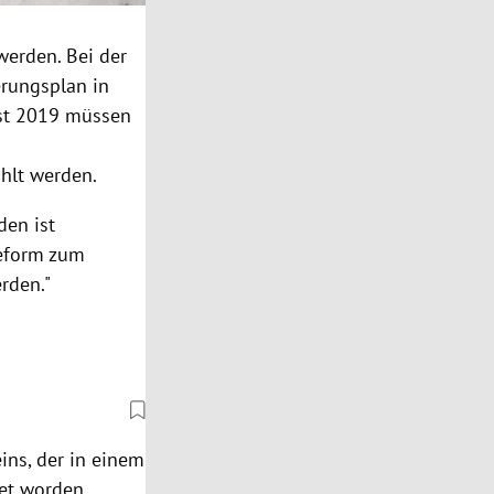
werden.
Bei der
rungsplan in
st 2019 müssen
ahlt werden.
den ist
eform zum
rden."
ns, der in einem
et worden.