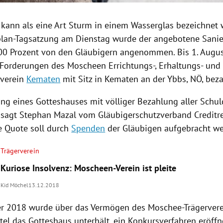
e kann als eine Art Sturm in einem
Wasserglas
bezeichnet 
lan-Tagsatzung am Dienstag wurde der angebotene Sanie
0 Prozent von den Gläubigern angenommen. Bis 1. Augu
 Forderungen des
Moscheen Errichtungs-, Erhaltungs- und
sverein
Kematen
mit Sitz
in
Kematen
an der
Ybbs
, NÖ, bez
ung eines Gotteshauses mit völliger Bezahlung aller Schul
, sagt
Stephan Mazal
vom Gläubigerschutzverband Creditr
e Quote soll durch
Spenden
der Gläubigen aufgebracht we
Trägerverein
Kuriose Insolvenz: Moscheen-Verein ist pleite
Kid Möchel
13.12.2018
 2018 wurde über das Vermögen des Moschee-Trägerverei
tel das Gotteshaus unterhält, ein Konkursverfahren eröffn