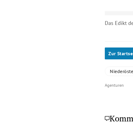
Das Edikt d
Zur Startse
Niederöste
Agenturen
Komm