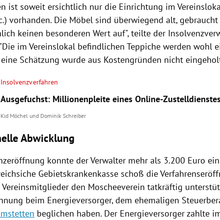
 ist soweit ersichtlich nur die Einrichtung im Vereinsloka
c.) vorhanden. Die
Möbel
sind überwiegend alt, gebraucht
lich keinen besonderen Wert auf", teilte der Insolvenzver
. "Die im Vereinslokal befindlichen Teppiche werden wohl 
 eine Schätzung wurde aus Kostengründen nicht eingeholt
Insolvenzverfahren
Ausgefuchst: Millionenpleite eines Online-Zustelldienste
Kid Möchel
und
Dominik Schreiber
nelle Abwicklung
enzeröffnung konnte der Verwalter mehr als 3.200 Euro ei
reichsiche Gebietskrankenkasse schoß die Verfahrenseröff
Vereinsmitglieder den Moscheeverein tatkräftig unterstütz
hnung beim Energieversorger, dem ehemaligen Steuerber
mstetten
beglichen haben. Der Energieversorger zahlte 