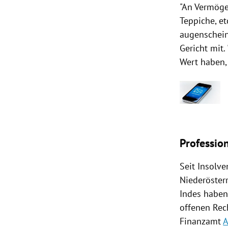
"An Vermögen
Teppiche, et
augenschein
Gericht mit
Wert haben,
Professio
Seit Insolv
Niederöster
Indes haben 
offenen Rec
Finanzamt
A