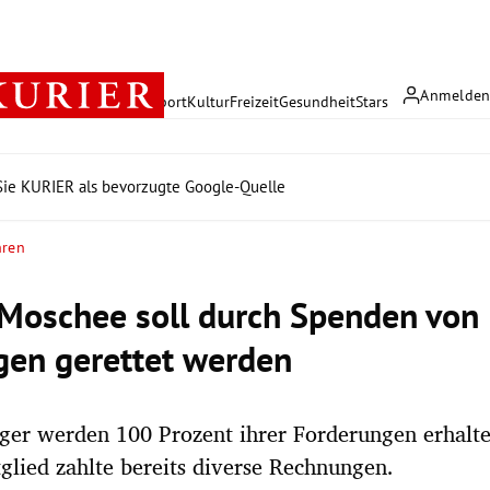
Anmelde
rreich
Politik
Wirtschaft
Sport
Kultur
Freizeit
Gesundheit
Stars
ie KURIER als bevorzugte Google-Quelle
hren
-Moschee soll durch Spenden von
gen gerettet werden
ger werden 100 Prozent ihrer Forderungen erhalte
glied zahlte bereits diverse Rechnungen.