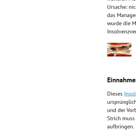
Ursache: ni
das Managem
wurde die M
Insolvenzve
Einnahme
Dieses
Inso
ursprünglic
und der Vor
Strich muss
aufbringen.