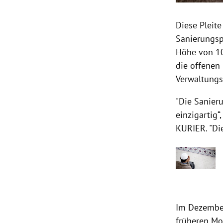
Diese Pleit
Sanierungsp
Höhe von 10
die offenen
Verwaltung
"Die Sanier
einzigartig“
KURIER.
"Di
Im Dezember
früheren Mo