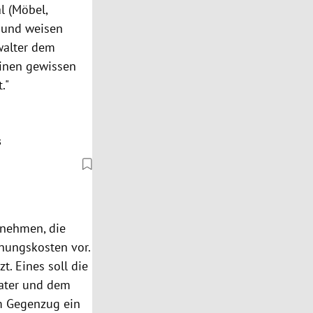
l (
Möbel
,
 und weisen
walter dem
einen gewissen
."
s
nnehmen, die
nungskosten vor.
t. Eines soll die
ater und dem
im Gegenzug ein