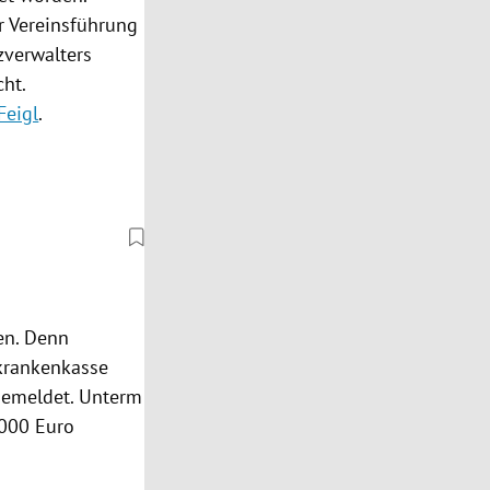
r Vereinsführung
zverwalters
ht.
Feigl
.
en. Denn
skrankenkasse
gemeldet. Unterm
.000 Euro