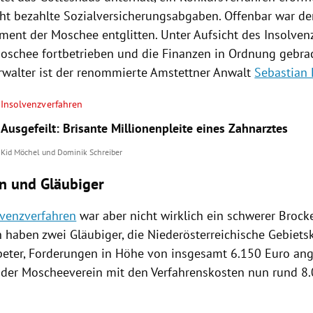
cht bezahlte Sozialversicherungsabgaben. Offenbar war de
ent der Moschee entglitten. Unter Aufsicht des Insolven
oschee fortbetrieben und die Finanzen in Ordnung gebrac
rwalter ist der renommierte Amstettner Anwalt
Sebastian 
Insolvenzverfahren
Ausgefeilt: Brisante Millionenpleite eines Zahnarztes
Kid Möchel
und
Dominik Schreiber
n und Gläubiger
lvenzverfahren
war aber nicht wirklich ein schwerer Brock
h haben zwei Gläubiger, die
Niederösterreichische Gebiet
beter, Forderungen in Höhe von insgesamt 6.150 Euro an
 der Moscheeverein mit den Verfahrenskosten nun rund 8