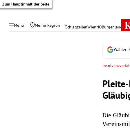
Zum Hauptinhalt der Seite
Menü
Meine Region
Schlagzeilen
Wien
NÖ
Burgenland
Öste
Wählen S
Insolvenzverfa
Pleite
Gläubi
Die Gläubi
tik Untermenü
Vereinsmit
rreich Untermenü