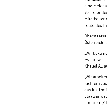
eine Meldeau
Vertreter de
Mitarbeiter
Leute des I
Oberstaatsa
Österreich i
„Wir bekame
zweite war 
Khaled A,. a
„Wir arbeite
Richtern zu
das Justizmi
Staatsanwal
ermittelt. „