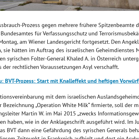
sbrauch-Prozess gegen mehrere frühere Spitzenbeamte d
 Bundesamtes für Verfassungsschutz und Terrorismusbek
 Montag, am Wiener Landesgericht fortgesetzt. Den Angek
, sie hätten im Auftrag des israelischen Geheimdienstes
n syrischen Folter-General Khaled A. in Österreich unter
s der rechtlichen Voraussetzungen Asyl verschafft.
: BVT-Prozess: Start mit Knalleffekt und heftigen Vorwü
tionsvereinbarung mit dem israelischen Auslandsgeheim
r Bezeichnung „Operation White Milk“ firmierte, soll der 
ngsleiter Martin W. im Mai 2015 „zwecks Informationsge
n haben, wie in der Anklageschrift ausgeführt wird. Im J
 das BVT dann eine Gefährdung des syrischen Generals beh
diesem Zeitpunkt in Frankreich aufhielt und dort ein Asyl