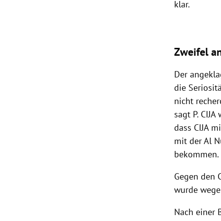
klar.
Zweifel an
Der angeklag
die Seriosit
nicht recher
sagt P. CIJ
dass CIJA mi
mit der Al 
bekommen.
Gegen den C
wurde wegen
Nach einer 