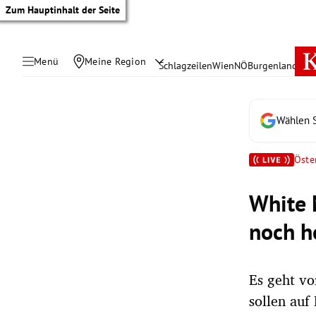
Zum Hauptinhalt der Seite
Menü
Meine Region
Schlagzeilen
Wien
NÖ
Burgenland
Öste
Wählen S
Öste
White 
noch h
Es geht vo
tik Untermenü
sollen au
rreich Untermenü