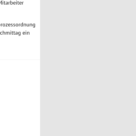
itarbeiter
afprozessordnung
achmittag ein