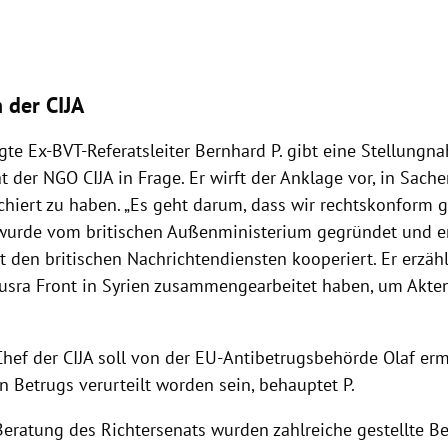
 der CIJA
te Ex-BVT-Referatsleiter Bernhard P. gibt eine Stellungnah
ät der NGO CIJA in Frage. Er wirft der Anklage vor, in Sach
chiert zu haben. „Es geht darum, dass wir rechtskonform g
A wurde vom britischen Außenministerium gegründet und er 
t den britischen Nachrichtendiensten kooperiert. Er erzählt
Nusra Front in Syrien zusammengearbeitet haben, um Akten
hef der CIJA soll von der EU-Antibetrugsbehörde Olaf ermi
 Betrugs verurteilt worden sein, behauptet P.
Beratung des Richtersenats wurden zahlreiche gestellte B