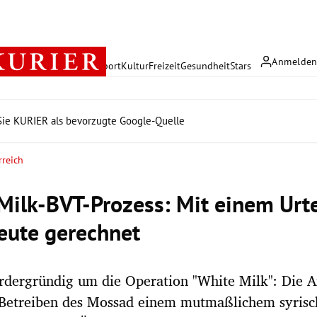
Anmelde
rreich
Politik
Wirtschaft
Sport
Kultur
Freizeit
Gesundheit
Stars
ie KURIER als bevorzugte Google-Quelle
rreich
Milk-BVT-Prozess: Mit einem Urte
eute gerechnet
rdergründig um die Operation "White Milk": Die 
f Betreiben des Mossad einem mutmaßlichem syris