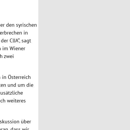
er den syrischen
verbrechen in
der CIJA“, sagt
en im Wiener
ch zwei
 in Österreich
tten und um die
zusätzliche
ich weiteres
iskussion über
ran, dass wir