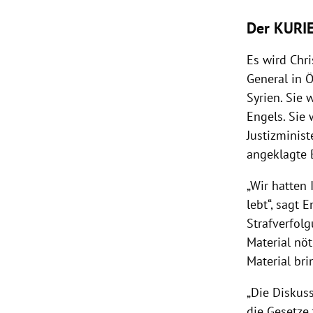
Der KURIE
Es wird Chr
General in Ö
Syrien. Sie 
Engels. Sie 
Justizminis
angeklagte 
„Wir hatten
lebt“, sagt 
Strafverfolg
Material nöt
Material bri
„Die Diskus
die Gesetze 