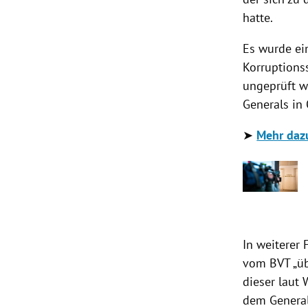
hatte.
Es wurde ei
Korruptions
ungeprüft wa
Generals in 
➤
Mehr dazu
In weiterer
vom BVT „üb
dieser laut 
dem General