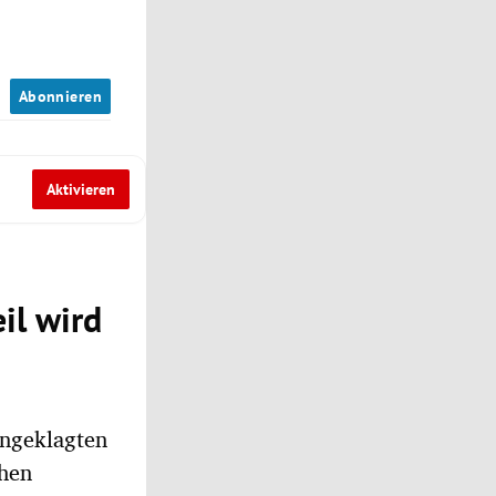
n
Abonnieren
Aktivieren
il wird
Angeklagten
chen