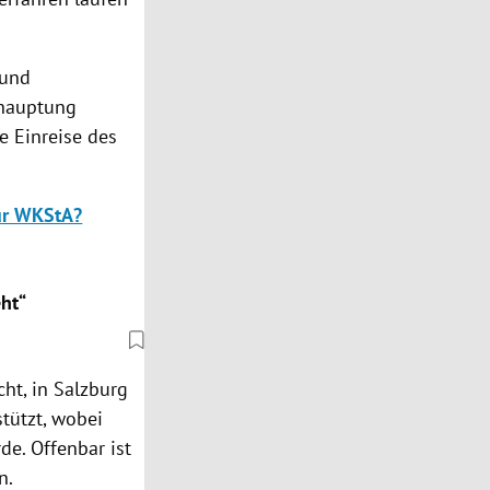
 und
ehauptung
e Einreise des
für WKStA?
eht“
ht, in Salzburg
tützt, wobei
de. Offenbar ist
n.