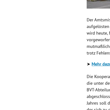
Der Amtsmis
aufgelösten
wird heute,
vorgeworfen
mutmaßliche
trotz Fehlen
➤
Mehr dazu
Die Koopera
die unter de
BVT-Abteilu
abgeschlosse
Jahres soll
der sich zu 