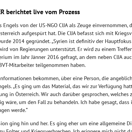
R berichtet live vom Prozess
is Engels von der US-NGO CIJA als Zeuge einvernommen, d
sterreich aufgespürt hat. Die CIJA befasst sich mit Kriegs
wurde 2014 gegründet. „Syrien ist definitiv der Hauptfokus 
wird von Regierungen unterstützt. Er wird zu einem Treff
terium im Jahr Jänner 2016 gefragt, an dem neben CIJA au
BVT-Mitarbeiter teilgenommen haben.
 Informationen bekommen, über eine Person, die angeblich
Engels. „Es ging um das Material, das wir zur Verfügung ha
ung in Österreich. Wir auch darüber gesprochen, welches 
ig wäre, um den Fall zu behandeln. Ich habe gesagt, dass 
ngen werde.“
sion ging hin und her. Es ging eher um eine allgemeine D
zu Folter und Kriegsverbrechen. Ich erinnere mich nicht da