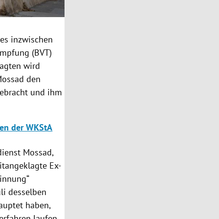
es inzwischen
ämpfung (BVT)
lagten wird
 Mossad den
gebracht und ihm
rfen der WKStA
dienst Mossad,
mitangeklagte Ex-
winnung“
uli desselben
auptet haben,
verfahren laufen