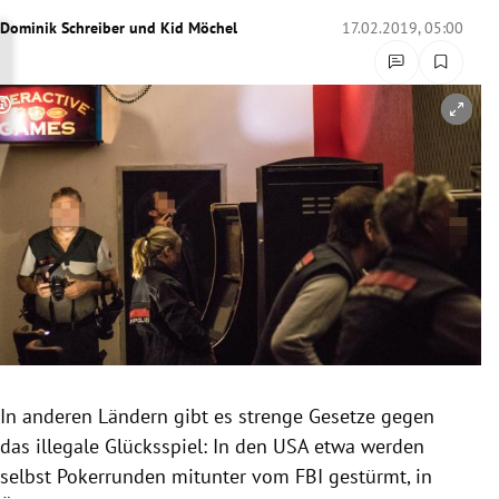
rreich Untermenü
Dominik Schreiber
und
Kid Möchel
17.02.2019, 05:00
rt Untermenü
Copyright-Hinweis öffnen/schließen
schaft Untermenü
s Untermenü
zeit Untermenü
undheit Untermenü
tur Untermenü
nung Untermenü
In anderen Ländern gibt es strenge Gesetze gegen
das illegale
Glücksspiel
: In den
USA
etwa werden
lität Untermenü
selbst
Pokerrunden
mitunter vom
FBI
gestürmt, in