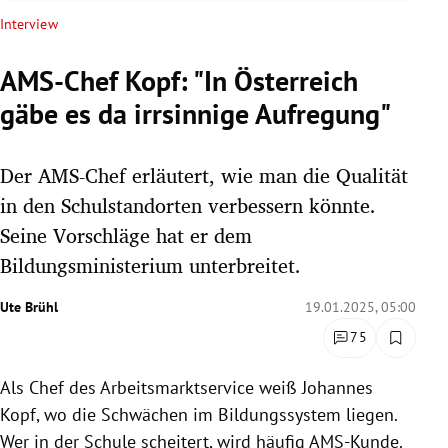
rreich Untermenü
Interview
rt Untermenü
AMS-Chef Kopf: "In Österreich
gäbe es da irrsinnige Aufregung"
schaft Untermenü
s Untermenü
Der AMS-Chef erläutert, wie man die Qualität
in den Schulstandorten verbessern könnte.
zeit Untermenü
Seine Vorschläge hat er dem
Bildungsministerium unterbreitet.
undheit Untermenü
Ute Brühl
19.01.2025, 05:00
tur Untermenü
75
nung Untermenü
Als Chef des Arbeitsmarktservice weiß Johannes
lität Untermenü
Kopf, wo die Schwächen im Bildungssystem liegen.
Wer in der Schule scheitert, wird häufig AMS-Kunde.