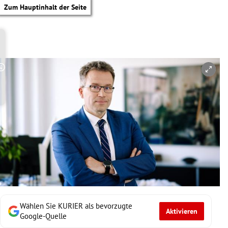
Zum Hauptinhalt der Seite
Copyright-Hinweis öffnen/schließen
Wählen Sie KURIER als bevorzugte
Aktivieren
tik Untermenü
Google-Quelle