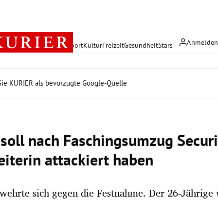
Anmelde
rreich
Politik
Wirtschaft
Sport
Kultur
Freizeit
Gesundheit
Stars
ie KURIER als bevorzugte Google-Quelle
 soll nach Faschingsumzug Securi
eiterin attackiert haben
wehrte sich gegen die Festnahme. Der 26-Jährige