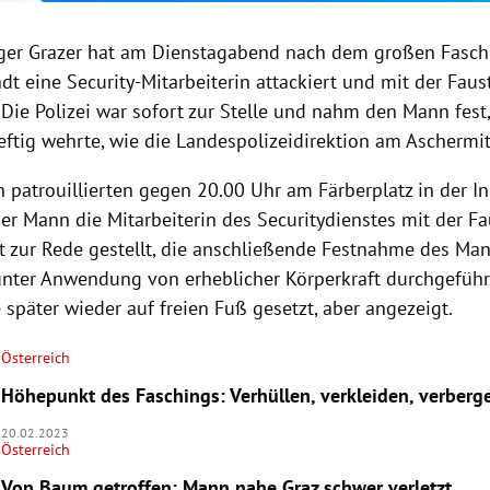
iger Grazer hat am Dienstagabend nach dem großen Fasc
dt eine Security-Mitarbeiterin attackiert und mit der Faus
Die Polizei war sofort zur Stelle und nahm den Mann fest,
eftig wehrte, wie die Landespolizeidirektion am Aschermit
patrouillierten gegen 20.00 Uhr am Färberplatz in der Inn
er Mann die Mitarbeiterin des Securitydienstes mit der Fa
t zur Rede gestellt, die anschließende Festnahme des Ma
 unter Anwendung von erheblicher Körperkraft durchgeführ
später wieder auf freien Fuß gesetzt, aber angezeigt.
Österreich
Höhepunkt des Faschings: Verhüllen, verkleiden, verberg
20.02.2023
Österreich
Von Baum getroffen: Mann nahe Graz schwer verletzt