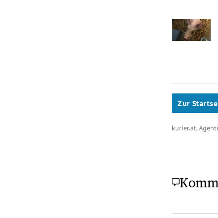
Zur Startse
kurier.at, Agen
Komm