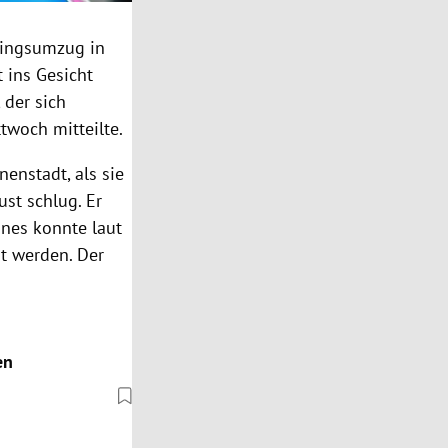
hingsumzug in
t ins Gesicht
 der sich
twoch mitteilte.
enstadt, als sie
ust schlug. Er
nnes konnte laut
t werden. Der
en