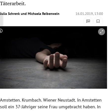
Täterarbeit.
rreich Untermenü
Julia Schrenk
und
Michaela Reibenwein
16.01.2019, 13:00
rt Untermenü
schaft Untermenü
Copyright-Hinweis öffnen/schließen
s Untermenü
zeit Untermenü
undheit Untermenü
tur Untermenü
nung Untermenü
Amstetten
.
Krumbach
.
Wiener Neustadt
. In
Amstetten
lität Untermenü
soll ein 37-Jähriger seine Frau umgebracht haben. In