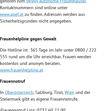
gehören zum
Verein autonome Frauenhäuser
.
Kontaktnummern sind online unter
www.aoef.at
zu finden. Adressen werden aus
Sicherheitsgründen nicht angegeben.
Frauenhelpline gegen Gewalt
Die Hotline ist 365 Tage im Jahr unter 0800 / 222
555 rund um die Uhr erreichbar. Frauen werden
kostenlos und anonym beraten.
www.frauenhelpline.at
Frauennotruf
In
Oberösterreich
,
Salzburg
,
Tirol
,
Wien
und der
Steiermark
gibt es eigene
Frauennotrufe
.
Frauennotruf
Linz
: 0732 60 22 00