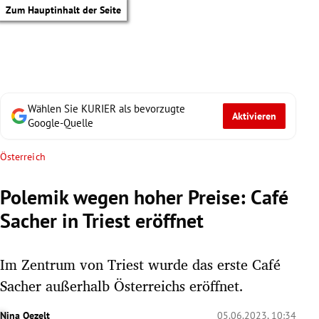
Zum Hauptinhalt der Seite
Wählen Sie KURIER als bevorzugte
Aktivieren
Google-Quelle
Österreich
Polemik wegen hoher Preise: Café
Sacher in Triest eröffnet
Im Zentrum von Triest wurde das erste Café
Sacher außerhalb Österreichs eröffnet.
tik Untermenü
Nina Oezelt
05.06.2023, 10:34