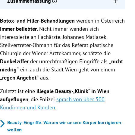
Zusammenfassung
Die Dunkelziffer illegaler Beauty-Eingriffe in
Botox- und Filler-Behandlungen
Österreich ist laut Experten nicht niedrig, mit einem
werden in Österreich
regen Angebot in Wien.
immer beliebter
. Nicht immer wenden sich
In Österreich werden jährlich 30.000 bis 100.000
Interessierte an Fachärzte. Johannes Matiasek,
ästhetische Eingriffe durchgeführt, wobei Botox und
Stellvertreter-Obmann für das Referat plastische
Filler besonders beliebt sind.
Chirurgie der Wiener Ärztekammer, schätzte die
Beauty-Eingriffe von nicht-ärztlichem Personal sind
Dunkelziffer
der unrechtmäßigen Eingriffe als
„nicht
in Österreich verboten, und Patienten sollten die
niedrig“
ein, auch die Stadt Wien geht von einem
Qualifikationen der Ärzte überprüfen.
„regen Angebot“
aus.
Zuletzt ist eine
illegale Beauty-„Klinik“ in Wien
aufgeflogen
, die Polizei
sprach von über 500
Kundinnen und Kunden
.
Beauty-Eingriffe: Warum wir unsere Körper korrigieren
wollen