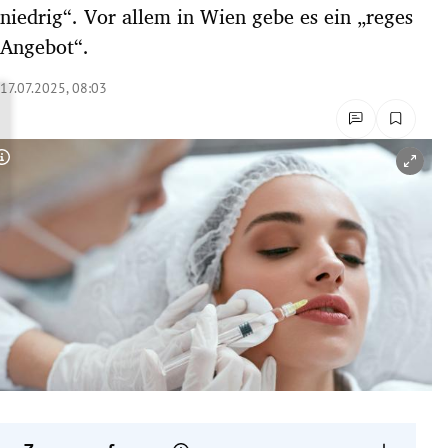
niedrig“. Vor allem in Wien gebe es ein „reges
rreich Untermenü
Angebot“.
rt Untermenü
17.07.2025, 08:03
schaft Untermenü
s Untermenü
Copyright-Hinweis öffnen/schließen
zeit Untermenü
undheit Untermenü
tur Untermenü
nung Untermenü
lität Untermenü