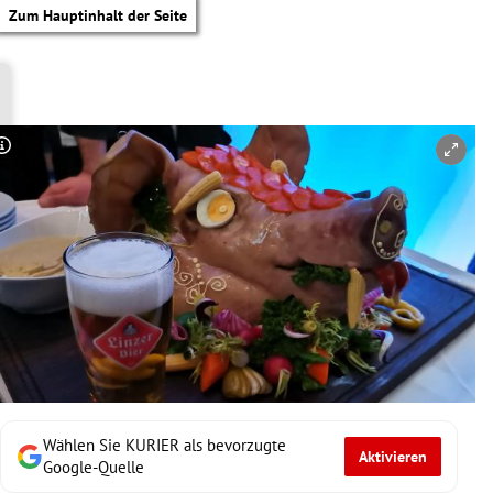
Zum Hauptinhalt der Seite
Copyright-Hinweis öffnen/schließen
Wählen Sie KURIER als bevorzugte
Aktivieren
tik Untermenü
Google-Quelle