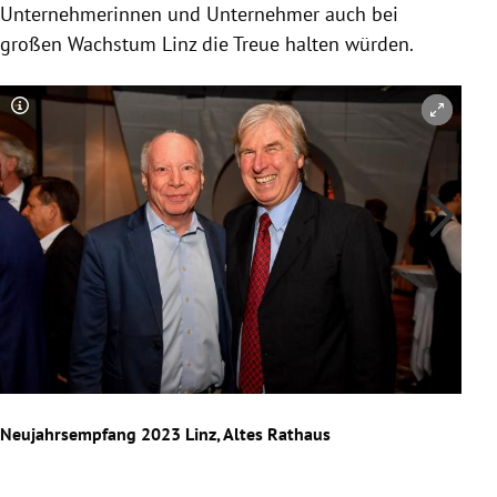
Unternehmerinnen und Unternehmer auch bei
großen Wachstum Linz die Treue halten würden.
Copyright-Hinweis öffnen/schließen
Co
Neujahrsempfang 2023 Linz, Altes Rathaus
Neuj
Slide 1 von 12