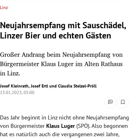
rreich Untermenü
Linz
rt Untermenü
Neujahrsempfang mit Sauschädel,
Linzer Bier und echten Gästen
schaft Untermenü
s Untermenü
Großer Andrang beim Neujahrsempfang von
Bürgermeister Klaus Luger im Alten Rathaus
zeit Untermenü
in Linz.
undheit Untermenü
Josef Kleinrath
,
Josef Ertl
und
Claudia Stelzel-Pröll
13.01.2023, 05:00
tur Untermenü
nung Untermenü
Das Jahr beginnt in Linz nicht ohne Neujahrsempfang
von Bürgermeister
Klaus Luger
(SPÖ). Also begonnen
lität Untermenü
hat es natürlich auch die vergangenen zwei Jahre,