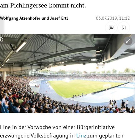
am Pichlingersee kommt nicht.
rreich Untermenü
Wolfgang Atzenhofer
und
Josef Ertl
03.07.2019, 11:12
rt Untermenü
schaft Untermenü
Copyright-Hinweis öffnen/schließen
s Untermenü
zeit Untermenü
undheit Untermenü
tur Untermenü
nung Untermenü
lität Untermenü
Eine in der Vorwoche von einer Bürgerinitiative
erzwungene
Volksbefragung
in
Linz
zum geplanten