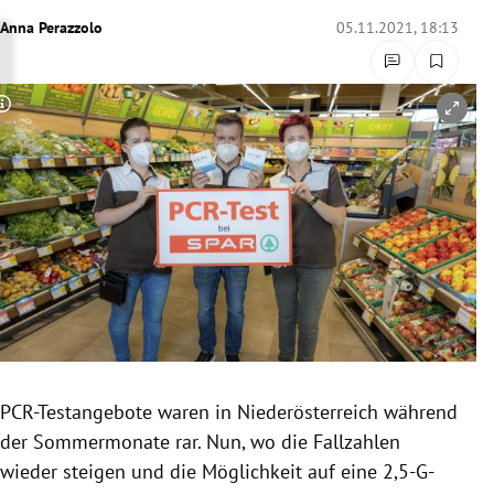
rreich Untermenü
Anna Perazzolo
05.11.2021, 18:13
rt Untermenü
Copyright-Hinweis öffnen/schließen
schaft Untermenü
s Untermenü
zeit Untermenü
undheit Untermenü
tur Untermenü
nung Untermenü
PCR-Testangebote waren in Niederösterreich während
der Sommermonate rar. Nun, wo die Fallzahlen
lität Untermenü
wieder steigen und die Möglichkeit auf eine 2,5-G-