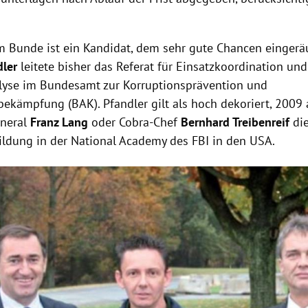
im Bunde ist ein Kandidat, dem sehr gute Chancen einger
dler
leitete bisher das Referat für Einsatzkoordination und
lyse im Bundesamt zur Korruptionsprävention und
ekämpfung (BAK). Pfandler gilt als hoch dekoriert, 2009 
eneral
Franz Lang
oder Cobra-Chef
Bernhard Treibenreif
di
ildung in der National Academy des FBI in den USA.
Hinweis öffnen/schließen