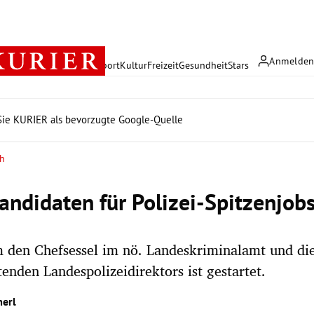
Anmelde
rreich
Politik
Wirtschaft
Sport
Kultur
Freizeit
Gesundheit
Stars
ie KURIER als bevorzugte Google-Quelle
ch
andidaten für Polizei-Spitzenjob
den Chefsessel im nö. Landeskriminalamt und die 
etenden Landespolizeidirektors ist gestartet.
erl