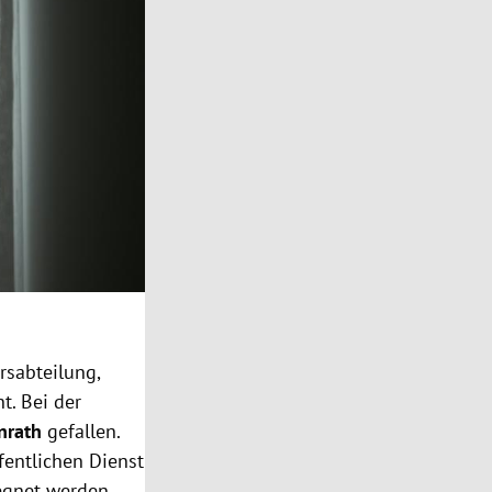
rsabteilung,
t. Bei der
nrath
gefallen.
entlichen Dienst
egnet werden.