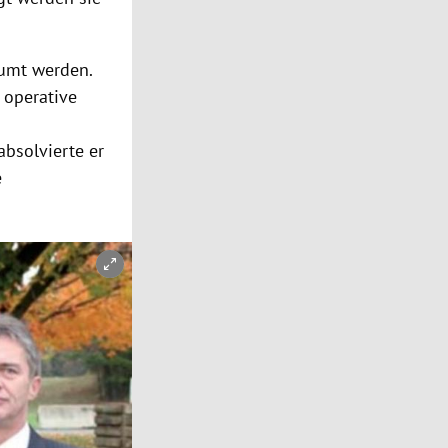
äumt werden.
 operative
absolvierte er
e