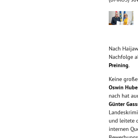
Nach Haijaw
Nachfolge a
Preining
.
Keine große
Oswin Hube
nach hat auc
Günter Gass
Landeskrim
und leitete
internen Que
Bewerbungsu