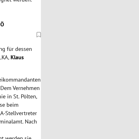
NÖ
ng für dessen
 LKA,
Klaus
izeikommandanten
t. Dem Vernehmen
e in St. Pölten,
ase beim
A-Stellvertreter
iminalamt. Nach
gt werden sie