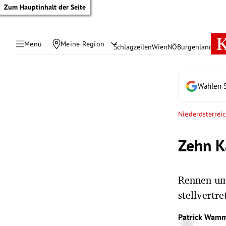
Zum Hauptinhalt der Seite
Menü
Meine Region
Schlagzeilen
Wien
NÖ
Burgenland
Öste
Wählen S
Niederösterrei
Zehn K
Rennen um 
stellvertr
tik Untermenü
Patrick Wamm
rreich Untermenü