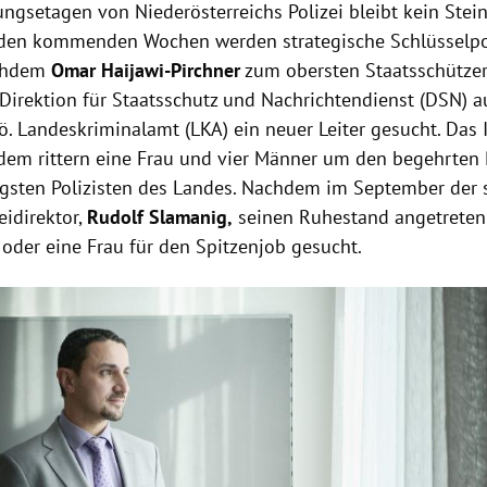
ungsetagen von Niederösterreichs Polizei bleibt kein Stei
 den kommenden Wochen werden strategische Schlüsselpo
achdem
Omar Haijawi-Pirchner
zum obersten Staatsschützer
Direktion für Staatsschutz und Nachrichtendienst (DSN) au
. Landeskriminalamt (LKA) ein neuer Leiter gesucht. Das I
dem rittern eine Frau und vier Männer um den begehrten
gsten Polizisten des Landes. Nachdem im September der s
eidirektor,
Rudolf Slamanig,
seinen Ruhestand angetreten 
oder eine Frau für den Spitzenjob gesucht.
Hinweis öffnen/schließen