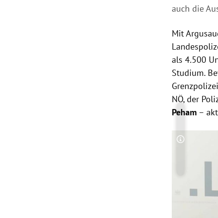
auch die Au
Mit Argusau
Landespoliz
als 4.500 Un
Studium. Be
Grenzpolize
NÖ, der Pol
Peham
– akt
Copyright-