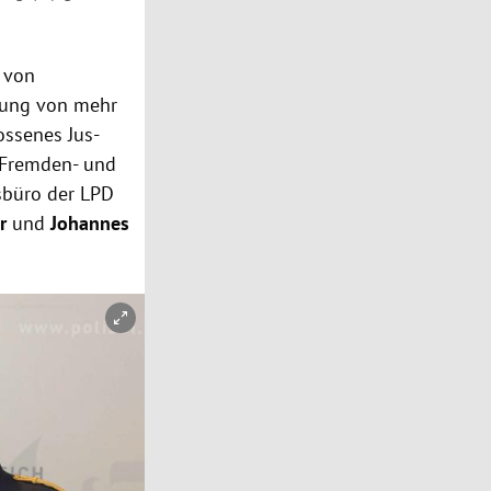
r von
rung von mehr
ossenes Jus-
r Fremden- und
büro der LPD
er
und
Johannes