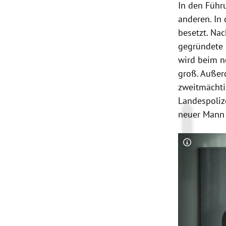
In den Führ
anderen. In
besetzt. N
gegründete 
wird beim nö
groß. Außer
zweitmächti
Landespoliz
neuer Mann 
Copyright-