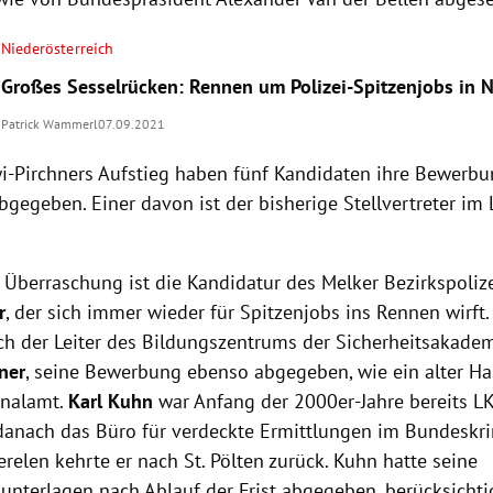
Niederösterreich
Großes Sesselrücken: Rennen um Polizei-Spitzenjobs in 
Patrick Wammerl
07.09.2021
i-Pirchners Aufstieg haben fünf Kandidaten ihre Bewerbu
bgegeben. Einer davon ist der bisherige Stellvertreter im
 Überraschung ist die Kandidatur des Melker Bezirkspol
r
, der sich immer wieder für Spitzenjobs ins Rennen wirf
h der Leiter des Bildungszentrums der Sicherheitsakademi
ner
, seine Bewerbung ebenso abgegeben, wie ein alter H
inalamt.
Karl Kuhn
war Anfang der 2000er-Jahre bereits LK
 danach das Büro für verdeckte Ermittlungen im Bundeskr
relen kehrte er nach St. Pölten zurück. Kuhn hatte seine
nterlagen nach Ablauf der Frist abgegeben, berücksichti