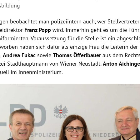
sbildung
gen beobachtet man polizeiintern auch, wer Stellvertrete
eidirektor
Franz Popp
wird. Immerhin geht es um die Füh
iformierten. Voraussetzung für die Stelle ist ein abgeschl
worben haben sich dafür als einzige Frau die Leiterin de
i,
Andrea Fukac
sowie
Thomas Öfferlbauer
aus dem Rechts
izei-Stadthauptmann von Wiener Neustadt,
Anton Aiching
uell im Innenministerium.
Hinweis öffnen/schließen