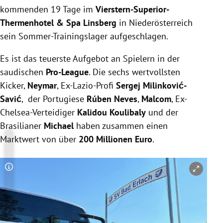
kommenden 19 Tage im
Vierstern-Superior-
Thermenhotel & Spa Linsberg
in Niederösterreich
sein Sommer-Trainingslager aufgeschlagen.
Es ist das teuerste Aufgebot an Spielern in der
saudischen
Pro-League
. Die sechs wertvollsten
Kicker,
Neymar
, Ex-Lazio-Profi
Sergej Milinković-
Savić
, der Portugiese
Rúben Neves
,
Malcom
, Ex-
Chelsea-Verteidiger
Kalidou Koulibaly
und der
Brasilianer
Michael
haben zusammen einen
Marktwert von über
200 Millionen Euro
.
Copyright-Hinweis öffnen/schließen