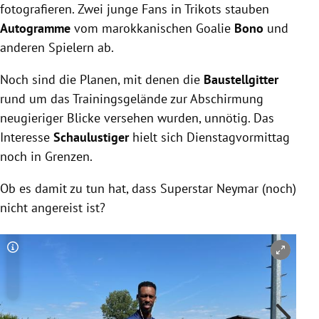
fotografieren. Zwei junge Fans in Trikots stauben
Autogramme
vom marokkanischen Goalie
Bono
und
anderen Spielern ab.
Noch sind die Planen, mit denen die
Baustellgitter
rund um das Trainingsgelände zur Abschirmung
neugieriger Blicke versehen wurden, unnötig. Das
Interesse
Schaulustiger
hielt sich Dienstagvormittag
noch in Grenzen.
Ob es damit zu tun hat, dass Superstar Neymar (noch)
nicht angereist ist?
Copyright-Hinweis öffnen/schließen
Co