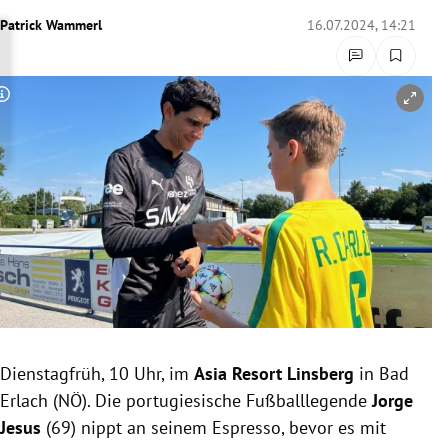
rreich Untermenü
Patrick Wammerl
16.07.2024, 14:21
rt Untermenü
Copyright-Hinweis öffnen/schließen
schaft Untermenü
s Untermenü
zeit Untermenü
undheit Untermenü
tur Untermenü
nung Untermenü
Dienstagfrüh, 10 Uhr, im
Asia Resort Linsberg
in Bad
Erlach (NÖ). Die portugiesische Fußballlegende
Jorge
lität Untermenü
Jesus
(69) nippt an seinem Espresso, bevor es mit