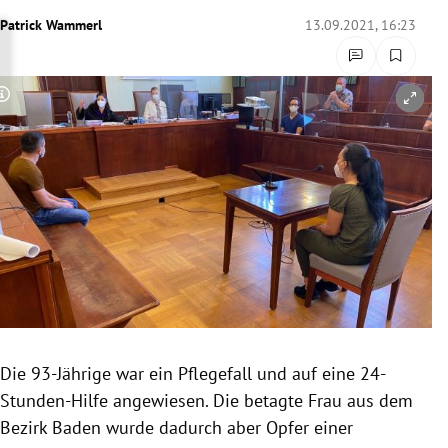
rreich Untermenü
Patrick Wammerl
13.09.2021, 16:23
rt Untermenü
Copyright-Hinweis öffnen/schließen
schaft Untermenü
s Untermenü
zeit Untermenü
undheit Untermenü
tur Untermenü
nung Untermenü
Die 93-Jährige war ein Pflegefall und auf eine 24-
Stunden-Hilfe angewiesen. Die betagte Frau aus dem
lität Untermenü
Bezirk Baden wurde dadurch aber Opfer einer