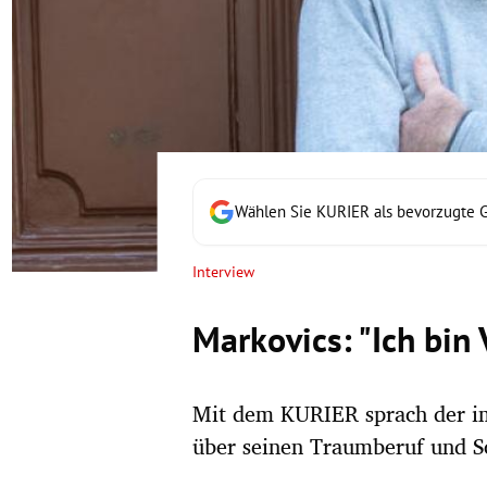
rt Untermenü
schaft Untermenü
s Untermenü
zeit Untermenü
Wählen Sie KURIER als bevorzugte 
undheit Untermenü
Interview
tur Untermenü
Markovics: "Ich bin 
nung Untermenü
Mit dem KURIER sprach der im
lität Untermenü
über seinen Traumberuf und 