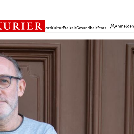
Anmelde
rreich
Politik
Wirtschaft
Sport
Kultur
Freizeit
Gesundheit
Stars