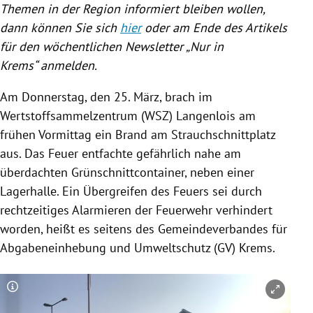
Themen in der Region informiert bleiben wollen,
dann können Sie sich
hier
oder am Ende des Artikels
für den wöchentlichen Newsletter „Nur in
Krems“ anmelden.
Am Donnerstag, den 25. März, brach im
Wertstoffsammelzentrum (WSZ) Langenlois am
frühen Vormittag ein Brand am Strauchschnittplatz
aus.
Das Feuer entfachte gefährlich nahe am
überdachten Grünschnittcontainer, neben einer
Lagerhalle. Ein Übergreifen des Feuers sei durch
rechtzeitiges Alarmieren der Feuerwehr verhindert
worden, heißt es seitens des Gemeindeverbandes für
Abgabeneinhebung und Umweltschutz (GV) Krems.
Copyright-Hinweis öffnen/schließen
Co