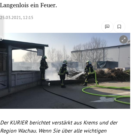
Langenlois ein Feuer.
rreich Untermenü
25.03.2021, 12:15
rt Untermenü
schaft Untermenü
Copyright-Hinweis öffnen/schließen
s Untermenü
zeit Untermenü
undheit Untermenü
tur Untermenü
nung Untermenü
lität Untermenü
Der KURIER berichtet verstärkt aus Krems und der
Region Wachau. Wenn Sie über alle wichtigen