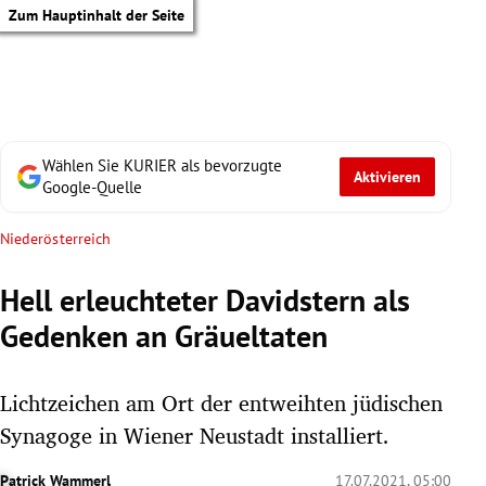
Zum Hauptinhalt der Seite
Wählen Sie KURIER als bevorzugte
Aktivieren
Google-Quelle
Niederösterreich
Hell erleuchteter Davidstern als
Gedenken an Gräueltaten
Lichtzeichen am Ort der entweihten jüdischen
Synagoge in Wiener Neustadt installiert.
tik Untermenü
Patrick Wammerl
17.07.2021, 05:00