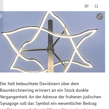
rreich Untermenü
rt Untermenü
Copyright-Hinweis öffnen/schließen
schaft Untermenü
s Untermenü
zeit Untermenü
undheit Untermenü
tur Untermenü
Der hell beleuchtete Davidstern über dem
nung Untermenü
Baumkirchnerring erinnert an ein Stück dunkle
Vergangenheit. An der Adresse der früheren jüdischen
lität Untermenü
Synagoge soll das Symbol ein wesentlicher Beitrag