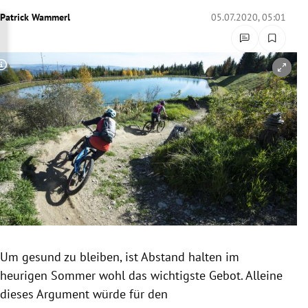
rreich Untermenü
Patrick Wammerl
05.07.2020, 05:01
rt Untermenü
Copyright-Hinweis öffnen/schließen
schaft Untermenü
s Untermenü
zeit Untermenü
undheit Untermenü
tur Untermenü
nung Untermenü
Um gesund zu bleiben, ist Abstand halten im
heurigen Sommer wohl das wichtigste Gebot. Alleine
lität Untermenü
dieses Argument würde für den