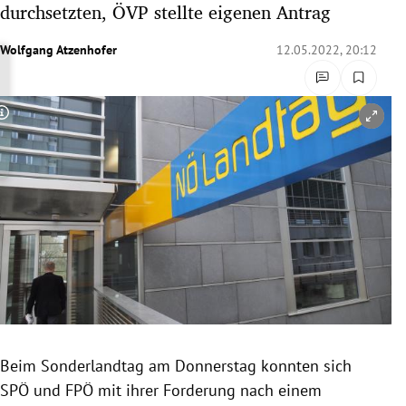
durchsetzten, ÖVP stellte eigenen Antrag
rreich Untermenü
Wolfgang Atzenhofer
12.05.2022, 20:12
rt Untermenü
schaft Untermenü
Copyright-Hinweis öffnen/schließen
s Untermenü
zeit Untermenü
undheit Untermenü
tur Untermenü
nung Untermenü
Beim Sonderlandtag am Donnerstag konnten sich
lität Untermenü
SPÖ und FPÖ mit ihrer Forderung nach einem